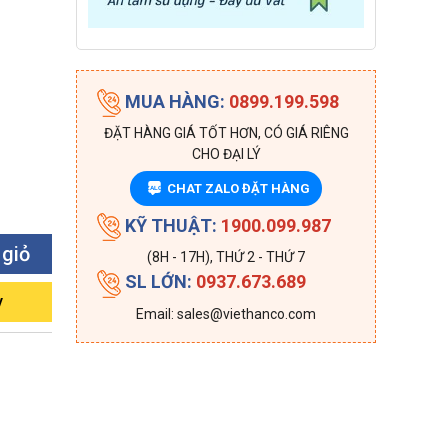
MUA HÀNG:
0899.199.598
ĐẶT HÀNG GIÁ TỐT HƠN, CÓ GIÁ RIÊNG
CHO ĐẠI LÝ
CHAT ZALO ĐẶT HÀNG
ZALO
KỸ THUẬT:
1900.099.987
 giỏ
(8H - 17H), THỨ 2 - THỨ 7
SL LỚN:
0937.673.689
y
Email: sales@viethanco.com