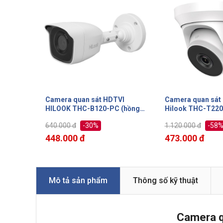
Camera quan sát HDTVI
Camera quan sát
HILOOK THC-B120-PC (hồng
Hilook THC-T220-MC
ngoại 2MP)
ngoại 2MP)
-30%
-58
640.000 đ
1.120.000 đ
448.000 đ
473.000 đ
Mô tả sản phẩm
Thông số kỹ thuật
Camera q