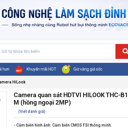
ãi hơn
Khuyến mãi HOT
Giờ vàng giá sốc
amera HiLook
Camera quan sát HDTVI HILOOK THC-B
M (hồng ngoại 2MP)
(Viết đánh giá)
- Cảm biến hình ảnh: Cảm biến CMOS FSI thông minh.