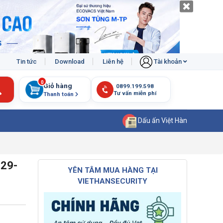
Tin tức
Download
Liên hệ
Tài khoản
0
Giỏ hàng
Thanh toán
Dấu ấn Việt Hàn
129-
YÊN TÂM MUA HÀNG TẠI
VIETHANSECURITY