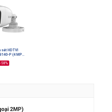
 sát HDTVI
B140-P (4 MP
llet)
-58%
goại 2MP)