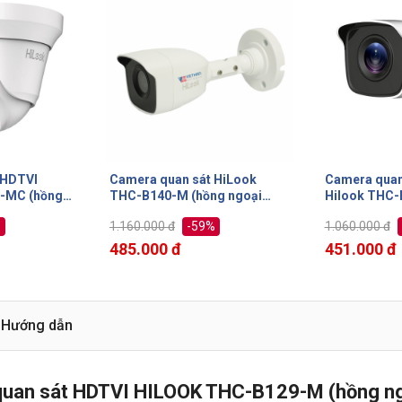
 HDTVI
Camera quan sát HiLook
Camera quan
 (hồng
THC-B140-M (hồng ngoại
Hilook THC-
4MP)
Fixed Mini Bu
%
-59%
1.160.000 đ
1.060.000 đ
485.000 đ
451.000 đ
Hướng dẫn
uan sát HDTVI HILOOK THC-B129-M (hồng n