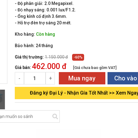
- Độ phân giải: 2.0 Megapixel.
- Độ nhạy sáng: 0.001 lux/F1.2.
- Ống kính cố định 3.6mm.
- Hỗ trợ đèn trợ sáng 20 mét.
Kho hàng:
Còn hàng
Bảo hành:
24 tháng
Giá thị trường:
1.150.000 đ
-60%
462.000 đ
Giá bán:
[Giá chưa bao gồm VAT]
Mua ngay
Cho vào
-
+
Đăng ký Đại Lý - Nhận Gía Tốt Nhất >> Xem Nga