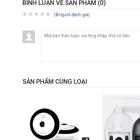
BÌNH LUẬN VỀ SẢN PHẨM
(0)
(
0
người đánh giá)
SẢN PHẨM CÙNG LOẠI