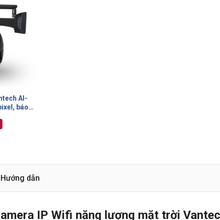
ntech AI-
ixel, báo
ại, theo dõi
g minh,
D, P2P
Hướng dẫn
 camera IP Wifi năng lượng mặt trời Vante