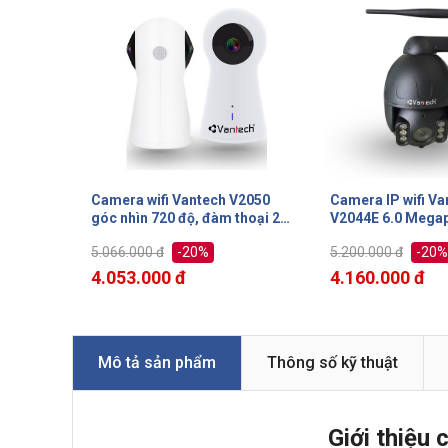
Camera wifi Vantech V2050
Camera IP wifi Va
góc nhìn 720 độ, đàm thoại 2
V2044E 6.0 Megap
chiều, báo động qua điện
động qua điện tho
-20%
-20%
5.066.000 đ
5.200.000 đ
thoại, MicroSD, P2P
chuyển động thôn
Starlight, MicroS
4.053.000 đ
4.160.000 đ
Mô tả sản phẩm
Thông số kỹ thuật
Giới thiệu