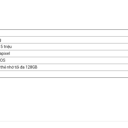
g
 5 triệu
apixel
MOS
 thẻ nhớ tối đa 128GB