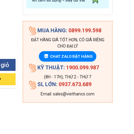
MUA HÀNG:
0899.199.598
ĐẶT HÀNG GIÁ TỐT HƠN, CÓ GIÁ RIÊNG
CHO ĐẠI LÝ
CHAT ZALO ĐẶT HÀNG
ZALO
 giỏ
KỸ THUẬT:
1900.099.987
(8H - 17H), THỨ 2 - THỨ 7
y
SL LỚN:
0937.673.689
Email: sales@viethanco.com