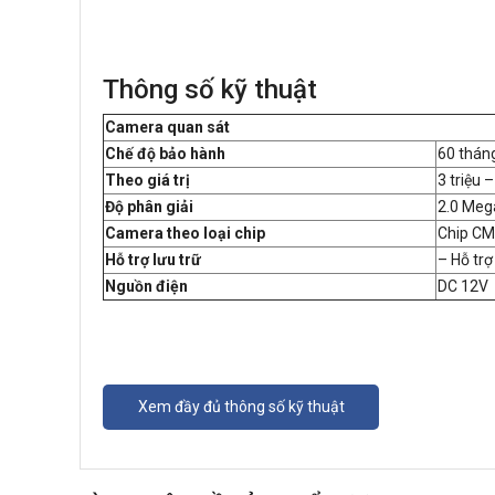
Thông số kỹ thuật
Camera quan sát
Chế độ bảo hành
60 thán
Theo giá trị
3 triệu –
Độ phân giải
2.0 Meg
Camera theo loại chip
Chip C
Hỗ trợ lưu trữ
– Hỗ trợ
Nguồn điện
DC 12V
Xem đầy đủ thông số kỹ thuật