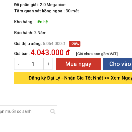
Độ phân giải
: 2.0 Megapixel
Tầm quan sát hồng ngoại
: 30 mét
Kho hàng:
Liên hệ
Bảo hành:
2 Năm
Giá thị trường:
5.054.000 đ
-20%
4.043.000 đ
Giá bán:
[Giá chưa bao gồm VAT]
Mua ngay
Cho vào
-
+
Đăng ký Đại Lý - Nhận Gía Tốt Nhất >> Xem Nga