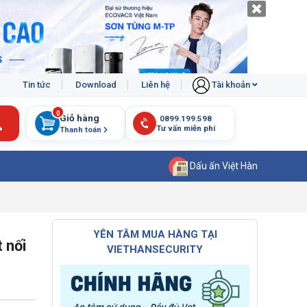
Tin tức
Download
Liên hệ
Tài khoản
0
Giỏ hàng
Thanh toán
Dấu ấn Việt Hàn
YÊN TÂM MUA HÀNG TẠI
 nối
VIETHANSECURITY