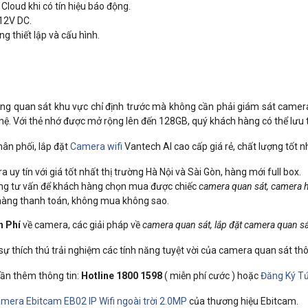
Cloud khi có tín hiệu báo động.
 12V DC.
 thiết lập và cấu hình.
ng quan sát khu vực chỉ định trước mà không cần phải giám sát camer
ệ. Với thẻ nhớ được mở rộng lên đến 128GB, quý khách hàng có thể lưu tr
hân phối, lắp đặt
Camera wifi
Vantech AI cao cấp giá rẻ, chất lượng tốt n
y tín với giá tốt nhất thị trường Hà Nội và Sài Gòn, hàng mới full box.
àng tư vấn để khách hàng chọn mua được chiếc
camera quan sát, camera h
 hàng thanh toán, không mua không sao.
n Phí
về camera, các giải pháp về
camera quan sát, lắp đặt camera quan sá
 sự thích thú trải nghiệm các tính năng tuyệt vời của camera quan sát th
 cần thêm thông tin:
Hotline 1800 1598
( miễn phí cước ) hoặc
Đăng Ký Tứ
mera Ebitcam EB02 IP Wifi ngoài trời 2.0MP
của thương hiệu Ebitcam.