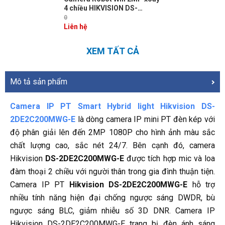
4 chiều HIKVISION DS-
2CV2Q21FD-IW(B) MicroSD,
0
âm thanh 2 chiều
Liên hệ
XEM TẤT CẢ
Mô tả sản phẩm
Camera IP PT Smart Hybrid light Hikvision DS-
2DE2C200MWG-E
là dòng camera IP mini PT đèn kép với
độ phân giải lên đến 2MP 1080P cho hình ảnh màu sắc
chất lượng cao, sắc nét 24/7. Bên cạnh đó, camera
Hikvision
DS-2DE2C200MWG-E
được tích hợp mic và loa
đàm thoại 2 chiều với người thân trong gia đình thuận tiện.
Camera IP PT
Hikvision DS-2DE2C200MWG-E
hỗ trợ
nhiều tính năng hiện đại chống ngược sáng DWDR, bù
ngược sáng BLC, giảm nhiễu số 3D DNR. Camera IP
Hikvision DS-2DE2C200MWG-E trang bị đèn ánh sáng