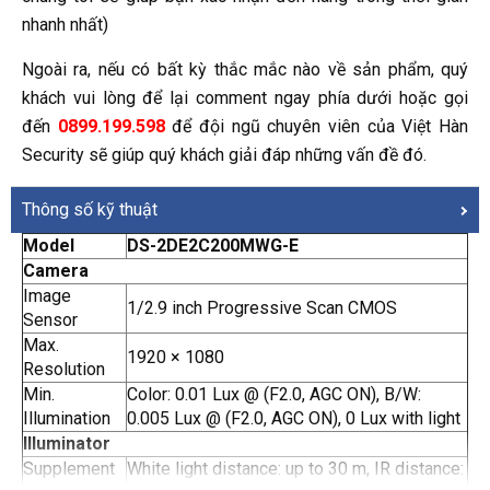
nhanh nhất)
Ngoài ra, nếu có bất kỳ thắc mắc nào về sản phẩm, quý
khách vui lòng để lại comment ngay phía dưới hoặc gọi
đến
0899.199.598
để đội ngũ chuyên viên của Việt Hàn
Security sẽ giúp quý khách giải đáp những vấn đề đó.
Thông số kỹ thuật
Model
DS-2DE2C200MWG-E
Camera
Image
1/2.9 inch Progressive Scan CMOS
Sensor
Max.
1920 × 1080
Resolution
Min.
Color: 0.01 Lux @ (F2.0, AGC ON), B/W:
Illumination
0.005 Lux @ (F2.0, AGC ON), 0 Lux with light
Illuminator
Supplement
White light distance: up to 30 m, IR distance: