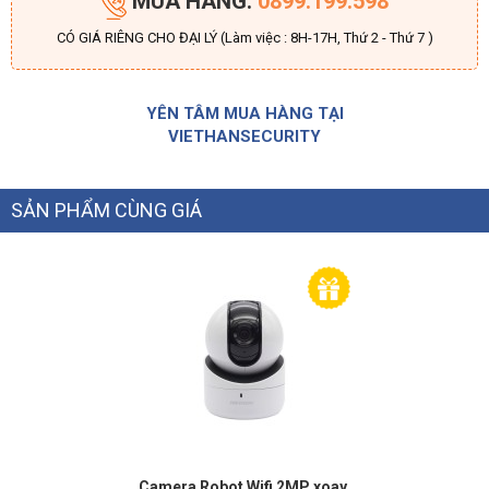
MUA HÀNG:
0899.199.598
CÓ GIÁ RIÊNG CHO ĐẠI LÝ (Làm việc : 8H-17H, Thứ 2 - Thứ 7 )
YÊN TÂM MUA HÀNG TẠI
VIETHANSECURITY
SẢN PHẨM CÙNG GIÁ
Camera Robot Wifi 2MP xoay