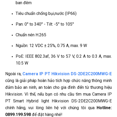
ban đêm
Tiêu chuẩn chống bụi,nước (IP66)
Pan: 0° to 340° - Tilt: -5° to 105°
Chuẩn nén H.265
Nguồn: 12 VDC ± 25%, 0.75 A, max. 9 W
PoE: IEEE 802.3af, 36 V to 57 V, 0.2 A to 0.3 A, max.
10.5 W
Ngoài ra,
Camera IP PT Hikvision DS-2DE2C200MWG-E
cũng là giải pháp hoàn hảo tích hợp chức năng thông minh
đảm bảo an ninh, an toàn cho gia đình đến từ thương hiệu
Hikvision. Vì thế, nếu bạn có nhu cầu tìm mua Camera IP
PT Smart Hybrid light Hikvision DS-2DE2C200MWG-E
chính hãng, vui lòng liên hệ với chúng tôi qua
Hotline:
0899.199.598
để đặt hàng nhé!