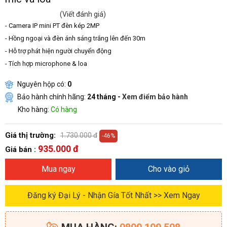
(Viết đánh giá)
- Camera IP mini PT đèn kép 2MP
- Hồng ngoại và đèn ánh sáng trắng lên đến 30m
- Hỗ trợ phát hiện người chuyển động
- Tích hợp microphone & loa
Nguyên hộp có:
0
Bảo hành chính hãng:
24 tháng -
Xem điểm bảo hành
Kho hàng:
Có hàng
Giá thị trường:
1.730.000 đ
-46%
935.000 đ
Giá bán :
Mua ngay
Cho vào giỏ
Đăng ký Đại Lý - Nhận Gía Tốt Nhất >> Xem Ngay