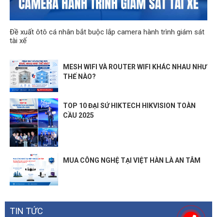
Đề xuất ôtô cá nhân bắt buộc lắp camera hành trình giám sát
tài xế
MESH WIFI VÀ ROUTER WIFI KHÁC NHAU NHƯ
THẾ NÀO?
TOP 10 ĐẠI SỨ HIKTECH HIKVISION TOÀN
CẦU 2025
MUA CÔNG NGHỆ TẠI VIỆT HÀN LÀ AN TÂM
TIN TỨC