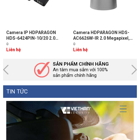
Camera IP HDPARAGON
Camera HDPARAGON HDS-
HDS-6424PIN-10/20 2.0
AC6626W-IR 2.0 Megapixel,
Megapixel ,PoE, Âm thanh 2
F2.8-12mm, IR 30m, vỏ hợp
0
0
chiều , ống kính Pinhole
kim thép không gỉ chống ăn
Liên hệ
Liên hệ
mòn
SẢN PHẨM CHÍNH HÃNG
An tâm mua sắm với 100%
sản phẩm chính hãng
TIN TỨC