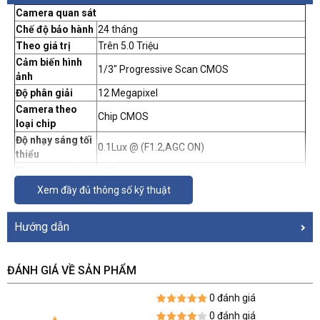
Camera quan sát
Chế độ bảo hành
24 tháng
Theo giá trị
Trên 5.0 Triệu
Cảm biến hình
1/3" Progressive Scan CMOS
ảnh
Độ phân giải
12 Megapixel
Camera theo
Chip CMOS
loại chip
Độ nhạy sáng tối
0.1Lux @ (F1.2,AGC ON)
thiểu
Tầm quan sát
- 20m
Độ Zoom kỹ
Xem đầy đủ thông số kỹ thuật
Không có
thuật số
Tiêu chuẩn IP
Không hỗ trợ
Hướng dẫn
Hỗ trợ lưu trữ
- Hỗ trợ thẻ nhớ 64GB
Nguồn điện
DC 12V
ĐÁNH GIÁ VỀ SẢN PHẨM
0 đánh giá
0 đánh giá