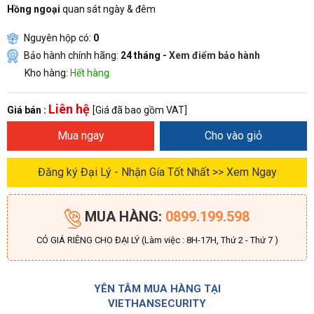
Hồng ngoại
quan sát ngày & đêm
Nguyên hộp có:
0
Bảo hành chính hãng:
24 tháng -
Xem điểm bảo hành
Kho hàng:
Hết hàng
Liên hệ
Giá bán :
[Giá đã bao gồm VAT]
Mua ngay
Cho vào giỏ
Đăng ký Đại Lý - Nhận Gía Tốt Nhất >> Xem Ngay
MUA HÀNG:
0899.199.598
CÓ GIÁ RIÊNG CHO ĐẠI LÝ (Làm việc : 8H-17H, Thứ 2 - Thứ 7 )
YÊN TÂM MUA HÀNG TẠI
VIETHANSECURITY