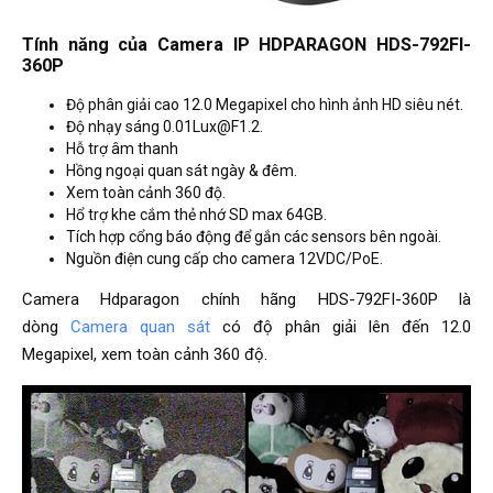
Tính năng của Camera IP HDPARAGON HDS-792FI-
360P
Độ phân giải cao 12.0 Megapixel cho hình ảnh HD siêu nét.
Độ nhạy sáng 0.01Lux@F1.2.
Hỗ trợ âm thanh
Hồng ngoại quan sát ngày & đêm.
Xem toàn cảnh 360 độ.
Hổ trợ khe cắm thẻ nhớ SD max 64GB.
Tích hợp cổng báo động để gắn các sensors bên ngoài.
Nguồn điện cung cấp cho camera 12VDC/PoE.
Camera Hdparagon chính hãng HDS-792FI-360P là
dòng
Camera quan sát
có độ phân giải lên đến 12.0
Megapixel, xem toàn cảnh 360 độ.