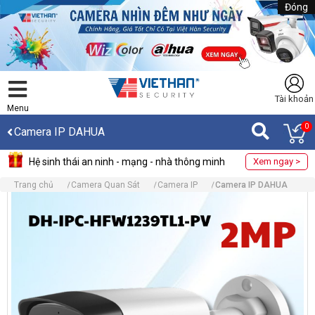
Đóng
Tài khoản
Menu
0
Camera IP DAHUA
Hệ sinh thái an ninh - mạng - nhà thông minh
Xem ngay >
Trang chủ
Camera Quan Sát
Camera IP
Camera IP DAHUA