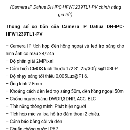
(Camera IP Dahua DH-IPC-HFW1239TL1-PV
chính hãng
giá tốt)
Thông số cơ bản của Camera IP Dahua DH-IPC-
HFW1239TL1-PV
– Camera IP tích hợp đèn hồng ngoại và led trợ sáng cho
hình ảnh có màu 24/24h
– Độ phân giải 2MPixel
– Cảm biến CMOS kích thước 1/2.8”, 25/30fps@1080P
– Độ nhạy sáng tối thiểu 0,005Lux@F1.6.
– Ống kính 2.8mm
– Khoảng cách đèn led trợ sáng 50m, đèn hồng ngoại 50m
– Chống ngược sáng DWDR,3DNR, AGC, BLC
– Tính năng thông minh: Phát hiện người
– Tích hợp mic và loa, hỗ trợ đàm thoại 2 chiều.
– Cảnh báo bằng còi và đèn
– Chuẩn chống nước IP67.