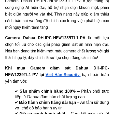
Camera Dahua DH-IPC-HFW1239TL1-PV được trang bị
công nghệ AI hiện đại, hỗ trợ nhận diện khuôn mặt, phân
biệt giữa người và vật thể. Tính năng này giúp giảm thiểu
cảnh báo sai và tăng độ chính xác trong việc phát hiện các
mối nguy hiểm tiềm tàng.
Camera Dahua DH-IPC-HFW1239TL1-PV
là một lựa
chọn tối ưu cho các giải pháp giám sát an ninh hiện đại.
Nếu bạn đang tìm kiếm một mẫu camera chất lượng với giá
thành hợp lý, đây chính là sự lựa chọn đáng cân nhắc!
Khi mua Camera giám sát Dahua DH-IPC-
HFW1239TL1-PV tại 
Việt Hàn Security,
 bạn hoàn toàn 
yên tâm với:
✔ 
Sản phẩm chính hãng 100%
 – Phân phối trực 
tiếp từ Dahua đảm bảo chất lượng cao.
✔ 
Bảo hành chính hãng dài hạn
 – An tâm sử dụng 
với chế độ bảo hành uy tín.
✔ 
Giá cả cạnh tranh nhất
 – Cam kết mức giá tốt 