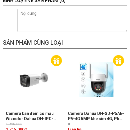
BÌNH LUẬN VỀ SẢN PHẨM
(0)
SẢN PHẨM CÙNG LOẠI
Camera ban đêm có màu
Camera Dahua DH-SD-P5AE-
Wizcolor Dahua DH-IPC-
PV-4G 5MP khe sim 4G, Phát
HFW2449TL-S-PRO 4MP
hiện người, xe, Theo dõi
1.715.000
0
hồng ngoại 50m, AI-ISP
chuyển động, Tích hợp Mic &
1.715.000
đ
Liên hệ