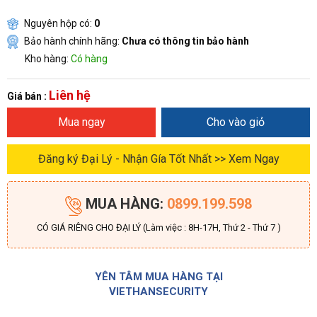
Nguyên hộp có:
0
Bảo hành chính hãng:
Chưa có thông tin bảo hành
Kho hàng:
Có hàng
Liên hệ
Giá bán :
Mua ngay
Cho vào giỏ
Đăng ký Đại Lý - Nhận Gía Tốt Nhất >> Xem Ngay
MUA HÀNG:
0899.199.598
CÓ GIÁ RIÊNG CHO ĐẠI LÝ (Làm việc : 8H-17H, Thứ 2 - Thứ 7 )
YÊN TÂM MUA HÀNG TẠI
VIETHANSECURITY