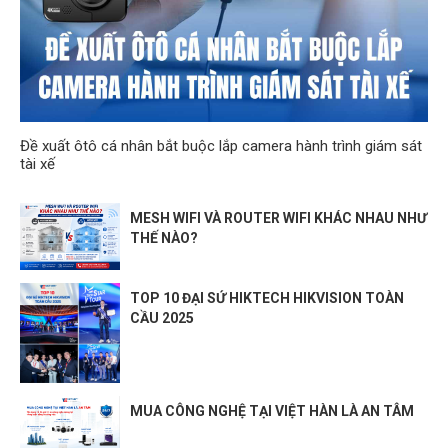
Đề xuất ôtô cá nhân bắt buộc lắp camera hành trình giám sát
tài xế
MESH WIFI VÀ ROUTER WIFI KHÁC NHAU NHƯ
THẾ NÀO?
TOP 10 ĐẠI SỨ HIKTECH HIKVISION TOÀN
CẦU 2025
MUA CÔNG NGHỆ TẠI VIỆT HÀN LÀ AN TÂM