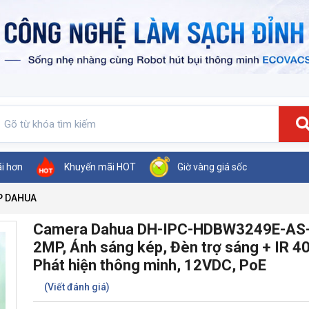
ãi hơn
Khuyến mãi HOT
Giờ vàng giá sốc
P DAHUA
Camera Dahua DH-IPC-HDBW3249E-AS-
2MP, Ánh sáng kép, Đèn trợ sáng + IR 4
Phát hiện thông minh, 12VDC, PoE
(Viết đánh giá)