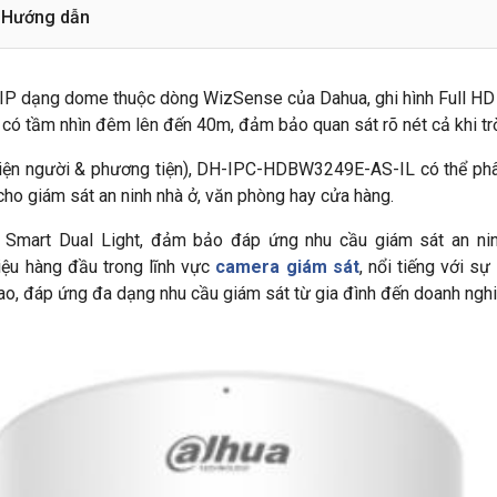
Hướng dẫn
IP dạng dome thuộc dòng WizSense của Dahua, ghi hình Full HD 
có tầm nhìn đêm lên đến 40m, đảm bảo quan sát rõ nét cả khi trờ
diện người & phương tiện), DH-IPC-HDBW3249E-AS-IL có thể phân 
cho giám sát an ninh nhà ở, văn phòng hay cửa hàng.
 Smart Dual Light, đảm bảo đáp ứng nhu cầu giám sát an ni
iệu hàng đầu trong lĩnh vực
camera giám sát
, nổi tiếng với s
 cao, đáp ứng đa dạng nhu cầu giám sát từ gia đình đến doanh nghi