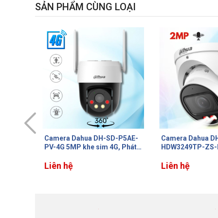
SẢN PHẨM CÙNG LOẠI
-P5AE-
Camera Dahua DH-IPC-
Camera IP Dahua
, Phát
HDW3249TP-ZS-IL 2MP Ống
HFW3249E-AS-IL
õi
kính Varifocal 2.7 mm–13.5
nghệ SMD 4.0, Ch
 Mic &
mm, Đèn trợ sáng + IR 50m,
Liên hệ
3DNR, Tích hợp M
Liên hệ
Tích hợp Mic