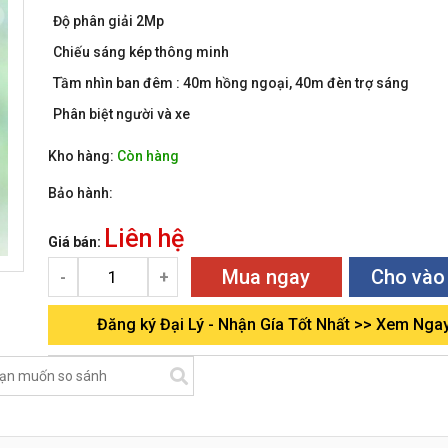
Độ phân giải 2Mp
Chiếu sáng kép thông minh
Tầm nhìn ban đêm : 40m hồng ngoại, 40m đèn trợ sáng
Phân biệt người và xe
Kho hàng:
Còn hàng
Bảo hành:
Liên hệ
Giá bán:
Mua ngay
Cho vào
-
+
Đăng ký Đại Lý - Nhận Gía Tốt Nhất >> Xem Nga