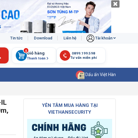
Tin tức
Download
Liên hệ
Tài khoản
0
Giỏ hàng
Thanh toán
Dấu ấn Việt Hàn
IL
YÊN TÂM MUA HÀNG TẠI
0m,
VIETHANSECURITY