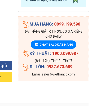
MUA HÀNG:
0899.199.598
ĐẶT HÀNG GIÁ TỐT HƠN, CÓ GIÁ RIÊNG
CHO ĐẠI LÝ
CHAT ZALO ĐẶT HÀNG
ZALO
KỸ THUẬT:
1900.099.987
(8H - 17H), THỨ 2 - THỨ 7
 giỏ
SL LỚN:
0937.673.689
Email: sales@viethanco.com
y