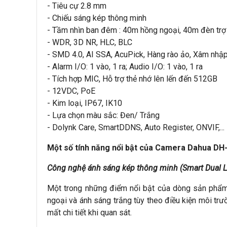
- Tiêu cự 2.8 mm
- Chiếu sáng kép thông minh
- Tầm nhìn ban đêm : 40m hồng ngoại, 40m đèn trợ
- WDR, 3D NR, HLC, BLC
- SMD 4.0, AI SSA, AcuPick, Hàng rào ảo, Xâm nhậ
- Alarm I/O: 1 vào, 1 ra; Audio I/O: 1 vào, 1 ra
- Tích hợp MIC, Hỗ trợ thẻ nhớ lên lến đến 512GB
- 12VDC, PoE
- Kim loại, IP67, IK10
- Lựa chọn màu sắc: Đen/ Trắng
- Dolynk Care, SmartDDNS, Auto Register, ONVIF,...
Một số tính năng nổi bật của Camera Dahua D
Công nghệ ánh sáng kép thông minh (Smart Dual L
Một trong những điểm nổi bật của dòng sản phẩm
ngoại và ánh sáng trắng tùy theo điều kiện môi tr
mất chi tiết khi quan sát.