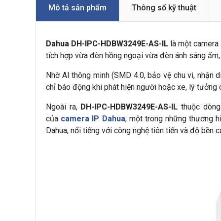
Mô tả sản phẩm
Thông số kỹ thuật
Dahua DH-IPC-HDBW3249E-AS-IL
là một camera 
tích hợp vừa đèn hồng ngoại vừa đèn ánh sáng ấm, 
Nhờ AI thông minh (SMD 4.0, bảo vệ chu vi, nhận 
chỉ báo động khi phát hiện người hoặc xe, lý tưởng 
Ngoài ra,
DH-IPC-HDBW3249E-AS-IL
thuộc dòng
của
camera IP Dahua
, một trong những thương h
Dahua, nổi tiếng với công nghệ tiên tiến và độ bền