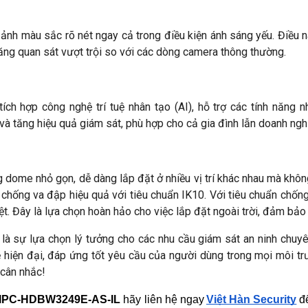
h ảnh màu sắc rõ nét ngay cả trong điều kiện ánh sáng yếu. Điều
ăng quan sát vượt trội so với các dòng camera thông thường.
hợp công nghệ trí tuệ nhân tạo (AI), hỗ trợ các tính năng nh
và tăng hiệu quả giám sát, phù hợp cho cả gia đình lẫn doanh ngh
ome nhỏ gọn, dễ dàng lắp đặt ở nhiều vị trí khác nhau mà khô
hống va đập hiệu quả với tiêu chuẩn IK10. Với tiêu chuẩn chốn
ệt. Đây là lựa chọn hoàn hảo cho việc lắp đặt ngoài trời, đảm bảo 
là sự lựa chọn lý tưởng cho các nhu cầu giám sát an ninh chuy
ệ hiện đại, đáp ứng tốt yêu cầu của người dùng trong mọi môi t
 cân nhắc!
IPC-HDBW3249E-AS-IL
 hãy liên hệ ngay
Việt Hàn Security
 đ