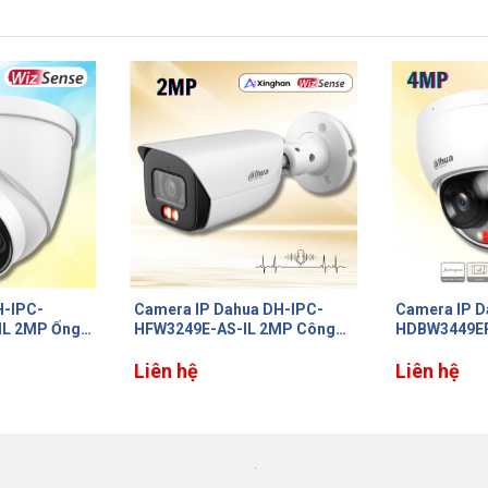
 DH-IPC-
Camera IP Dahua DH-IPC-
Camera thân
 2MP Công
HDBW3449EP-AS-IL 4MP,
2MP Dahua 
ống nhiễu
Phân biệt người & xe, Chống
HFW1200RLP
ic
va đập IK10, Chuẩn IP67, IR
Liên hệ
thoại 2 chiề
Liên hệ
40m
đêm 30m, Mi
nước IP67