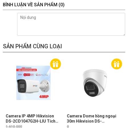
BÌNH LUẬN VỀ SẢN PHẨM
(0)
SẢN PHẨM CÙNG LOẠI
Camera IP 4MP Hikvision
Camera Dome hồng ngoại
DS-2CD1047G2H-LIU Tích
30m Hikvision DS-
hợp Mic, Ánh sáng trắng & IR
2CD1343G2-LIUF/SL 4MP,
1.610.000
0