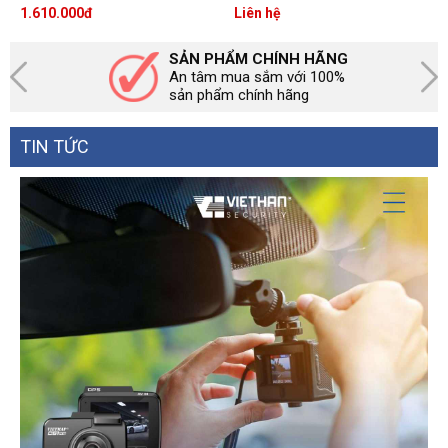
30m, ColorVu ghi hình có
WDR 120dB, đàm thoại 2
1.610.000
đ
Liên hệ
màu 24/7
chiều
SẢN PHẨM CHÍNH HÃNG
An tâm mua sắm với 100%
sản phẩm chính hãng
TIN TỨC