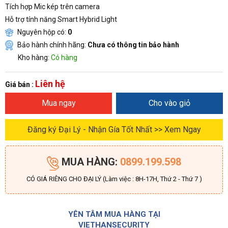
Tích hợp Mic kép trên camera
Hỗ trợ tính năng Smart Hybrid Light
Nguyên hộp có:
0
Bảo hành chính hãng:
Chưa có thông tin bảo hành
Kho hàng:
Có hàng
Liên hệ
Giá bán :
Mua ngay
Cho vào giỏ
Đăng ký Đại Lý - Nhận Gía Tốt Nhất >> Xem Ngay
MUA HÀNG:
0899.199.598
CÓ GIÁ RIÊNG CHO ĐẠI LÝ (Làm việc : 8H-17H, Thứ 2 - Thứ 7 )
YÊN TÂM MUA HÀNG TẠI
VIETHANSECURITY