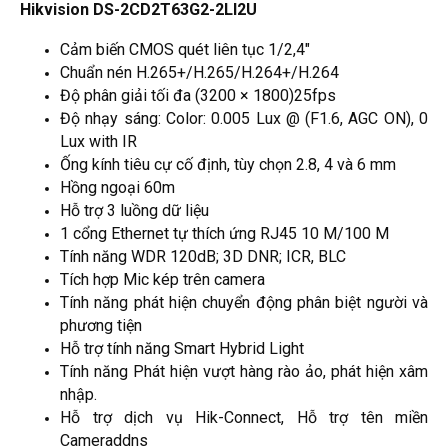
Hikvision DS-2CD2T63G2-2LI2U
Cảm biến CMOS quét liên tục 1/2,4"
Chuẩn nén H.265+/H.265/H.264+/H.264
Độ phân giải tối đa (3200 × 1800)25fps
Độ nhạy sáng: Color: 0.005 Lux @ (F1.6, AGC ON), 0
Lux with IR
Ống kính tiêu cự cố định, tùy chọn 2.8, 4 và 6 mm
Hồng ngoại 60m
Hỗ trợ 3 luồng dữ liệu
1 cổng Ethernet tự thích ứng RJ45 10 M/100 M
Tính năng WDR 120dB; 3D DNR; ICR, BLC
Tích hợp Mic kép trên camera
Tính năng phát hiện chuyển động phân biệt người và
phương tiện
Hỗ trợ tính năng Smart Hybrid Light
Tính năng Phát hiện vượt hàng rào ảo, phát hiện xâm
nhập.
Hỗ trợ dịch vụ Hik-Connect, Hỗ trợ tên miền
Cameraddns