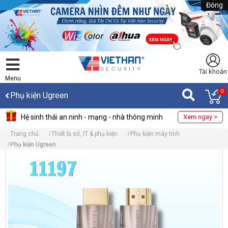
Đóng
Tài khoản
Menu
0
Phụ kiện Ugreen
Hệ sinh thái an ninh - mạng - nhà thông minh
Xem ngay >
Trang chủ
Thiết bị số, IT & phụ kiện
Phụ kiện máy tính
Phụ kiện Ugreen