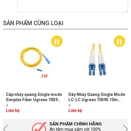
SẢN PHẨM CÙNG LOẠI
Cáp nhảy quang Single mode
Dây Nhảy Quang Single Mode
Simplex Fiber Ugreen 70596
LC-LC Ugreen 70595 10m
Dài 3M đầu LC-SC Màu Vàng
Chuẩn UPC, Bước Sóng
0
0
NW217
1310/1550nm
Liên hệ
Liên hệ
SẢN PHẨM CHÍNH HÃNG
An tâm mua sắm với 100%