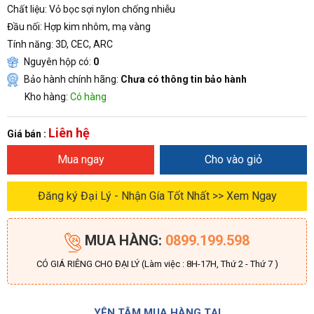
Chất liệu
: Vỏ bọc sợi nylon chống nhiễu
Đầu nối
: Hợp kim nhôm, mạ vàng
Tính năng
: 3D, CEC, ARC
Nguyên hộp có:
0
Bảo hành chính hãng:
Chưa có thông tin bảo hành
Kho hàng:
Có hàng
Liên hệ
Giá bán :
Mua ngay
Cho vào giỏ
Đăng ký Đại Lý - Nhận Gía Tốt Nhất >> Xem Ngay
MUA HÀNG:
0899.199.598
CÓ GIÁ RIÊNG CHO ĐẠI LÝ (Làm việc : 8H-17H, Thứ 2 - Thứ 7 )
YÊN TÂM MUA HÀNG TẠI