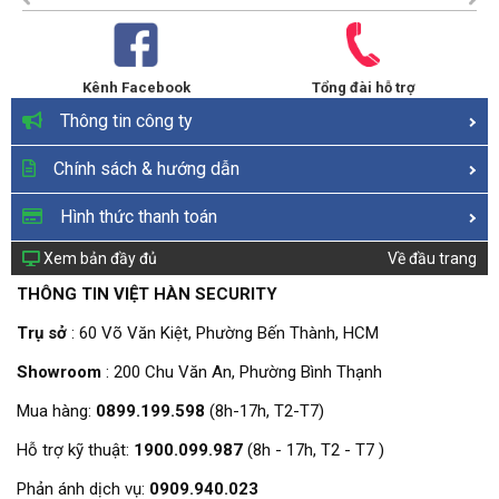
Kênh Facebook
Tổng đài hỗ trợ
Thông tin công ty
Chính sách & hướng dẫn
Hình thức thanh toán
Xem bản đầy đủ
Về đầu trang
THÔNG TIN VIỆT HÀN SECURITY
Trụ sở
: 60 Võ Văn Kiệt, Phường Bến Thành, HCM
Showroom
: 200 Chu Văn An, Phường Bình Thạnh
Mua hàng:
0899.199.598
(8h-17h, T2-T7)
Hỗ trợ kỹ thuật:
1900.099.987
(8h - 17h, T2 - T7 )
Phản ánh dịch vụ:
0909.940.023