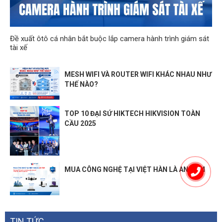
Đề xuất ôtô cá nhân bắt buộc lắp camera hành trình giám sát
tài xế
MESH WIFI VÀ ROUTER WIFI KHÁC NHAU NHƯ
THẾ NÀO?
TOP 10 ĐẠI SỨ HIKTECH HIKVISION TOÀN
CẦU 2025
MUA CÔNG NGHỆ TẠI VIỆT HÀN LÀ AN TÂM
TIN TỨC