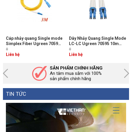
Cáp nhảy quang Single mode
Dây Nhảy Quang Single Mode
Simplex Fiber Ugreen 70596
LC-LC Ugreen 70595 10m
Dài 3M đầu LC-SC Màu Vàng
Chuẩn UPC, Bước Sóng
0
0
NW217
1310/1550nm
Liên hệ
Liên hệ
SẢN PHẨM CHÍNH HÃNG
An tâm mua sắm với 100%
sản phẩm chính hãng
TIN TỨC