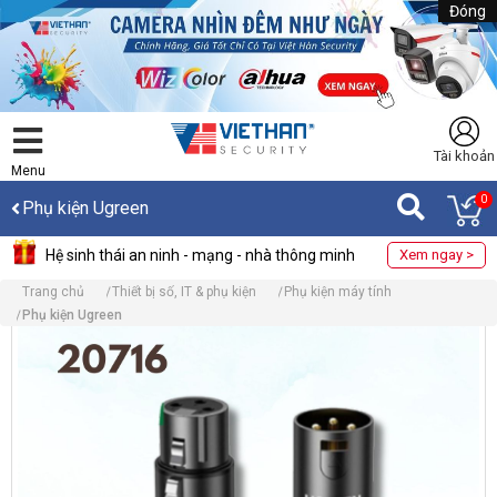
Đóng
Tài khoản
Menu
0
Phụ kiện Ugreen
Hệ sinh thái an ninh - mạng - nhà thông minh
Xem ngay >
Trang chủ
Thiết bị số, IT & phụ kiện
Phụ kiện máy tính
Phụ kiện Ugreen