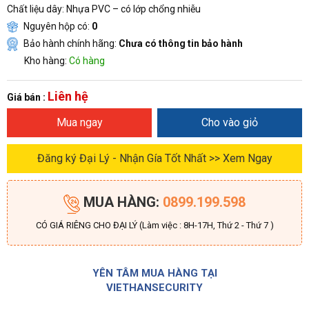
Chất liệu dây: Nhựa PVC – có lớp chổng nhiễu
Nguyên hộp có:
0
Bảo hành chính hãng:
Chưa có thông tin bảo hành
Kho hàng:
Có hàng
Liên hệ
Giá bán :
Mua ngay
Cho vào giỏ
Đăng ký Đại Lý - Nhận Gía Tốt Nhất >> Xem Ngay
MUA HÀNG:
0899.199.598
CÓ GIÁ RIÊNG CHO ĐẠI LÝ (Làm việc : 8H-17H, Thứ 2 - Thứ 7 )
YÊN TÂM MUA HÀNG TẠI
VIETHANSECURITY