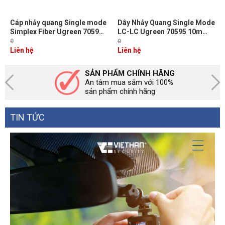
Cáp nhảy quang Single mode
Dây Nhảy Quang Single Mode
Simplex Fiber Ugreen 70596
LC-LC Ugreen 70595 10m
Dài 3M đầu LC-SC Màu Vàng
Chuẩn UPC, Bước Sóng
0
0
NW217
1310/1550nm
Liên hệ
Liên hệ
SẢN PHẨM CHÍNH HÃNG
An tâm mua sắm với 100%
sản phẩm chính hãng
TIN TỨC