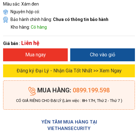
Màu sắc: Xám đen
Nguyên hộp có:
Bảo hành chính hãng:
Chưa có thông tin bảo hành
Kho hàng:
Có hàng
Liên hệ
Giá bán :
Mua ngay
Cho vào giỏ
Đăng ký Đại Lý - Nhận Gía Tốt Nhất >> Xem Ngay
MUA HÀNG:
0899.199.598
CÓ GIÁ RIÊNG CHO ĐẠI LÝ (Làm việc : 8H-17H, Thứ 2 - Thứ 7 )
YÊN TÂM MUA HÀNG TẠI
VIETHANSECURITY