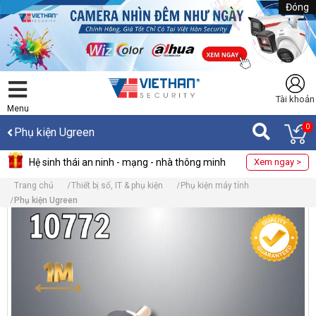
Đóng
Tài khoản
Menu
0
Phụ kiện Ugreen
Hệ sinh thái an ninh - mạng - nhà thông minh
Xem ngay >
Trang chủ
Thiết bị số, IT & phụ kiện
Phụ kiện máy tính
Phụ kiện Ugreen