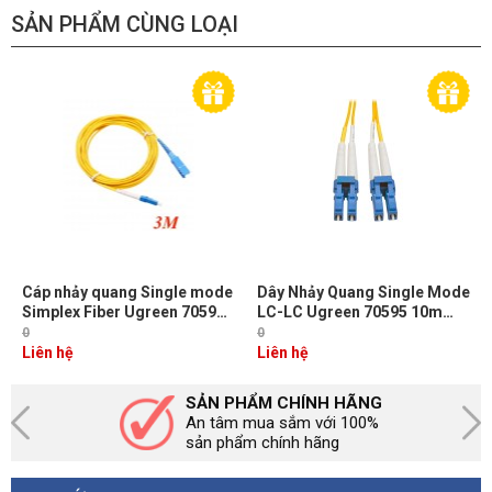
SẢN PHẨM CÙNG LOẠI
Cáp nhảy quang Single mode
Dây Nhảy Quang Single Mode
Simplex Fiber Ugreen 70596
LC-LC Ugreen 70595 10m
Dài 3M đầu LC-SC Màu Vàng
Chuẩn UPC, Bước Sóng
0
0
NW217
1310/1550nm
Liên hệ
Liên hệ
SẢN PHẨM CHÍNH HÃNG
An tâm mua sắm với 100%
sản phẩm chính hãng