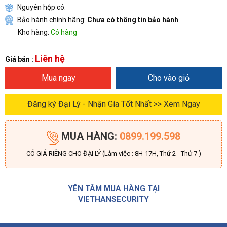
Nguyên hộp có:
Bảo hành chính hãng:
Chưa có thông tin bảo hành
Kho hàng:
Có hàng
Liên hệ
Giá bán :
Mua ngay
Cho vào giỏ
Đăng ký Đại Lý - Nhận Gía Tốt Nhất >> Xem Ngay
MUA HÀNG:
0899.199.598
CÓ GIÁ RIÊNG CHO ĐẠI LÝ (Làm việc : 8H-17H, Thứ 2 - Thứ 7 )
YÊN TÂM MUA HÀNG TẠI
VIETHANSECURITY