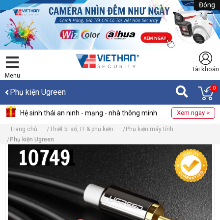
Đóng
Tài khoản
Menu
0
Phụ kiện Ugreen
Hệ sinh thái an ninh - mạng - nhà thông minh
Xem ngay >
Trang chủ
Thiết bị số, IT & phụ kiện
Phụ kiện máy tính
Phụ kiện Ugreen