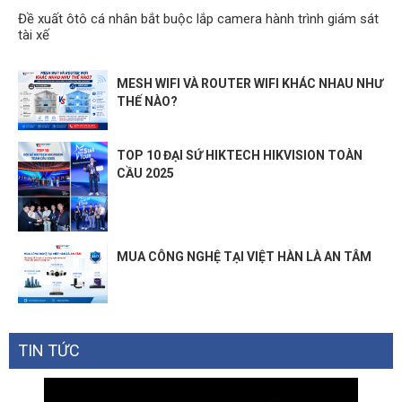
Đề xuất ôtô cá nhân bắt buộc lắp camera hành trình giám sát
tài xế
MESH WIFI VÀ ROUTER WIFI KHÁC NHAU NHƯ
THẾ NÀO?
TOP 10 ĐẠI SỨ HIKTECH HIKVISION TOÀN
CẦU 2025
MUA CÔNG NGHỆ TẠI VIỆT HÀN LÀ AN TÂM
TIN TỨC