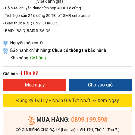
(Viết đánh giá)
- Bộ NAS chuyên dụng tích hợp 480TB ổ cứng
- Tích hợp sẵn 24 ổ cứng 20 TB IoT SMR enterprise
- Giao thức RTSP, ONVIF, HKSDK
- RAID: iRAID, RAID5, RAID6
Nguyên hộp có:
0
Bảo hành chính hãng:
Chưa có thông tin bảo hành
Kho hàng:
Có hàng
Liên hệ
Giá bán :
Mua ngay
Cho vào giỏ
Đăng ký Đại Lý - Nhận Gía Tốt Nhất >> Xem Ngay
MUA HÀNG:
0899.199.598
CÓ GIÁ RIÊNG CHO ĐẠI LÝ (Làm việc : 8H-17H, Thứ 2 - Thứ 7 )