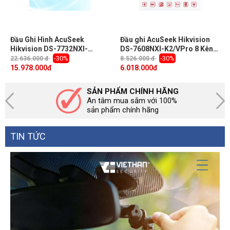
Đầu Ghi Hình AcuSeek
Đầu ghi AcuSeek Hikvision
Hikvision DS-7732NXI-
DS-7608NXI-K2/VPro 8 Kênh,
K4/VPro 32 Kênh, Tìm kiếm
Tìm kiếm thông minh người,
-30%
-30%
22.636.000 đ
8.526.000 đ
AI nhanh chóng, Nhận diện &
xe cộ bằng mô tả, 2 Sata HDD
15.978.000
đ
6.018.000
đ
Phân tích khuôn mặt, 4 sata
HDD, Băng Thông 256Mbps.
SẢN PHẨM CHÍNH HÃNG
An tâm mua sắm với 100%
sản phẩm chính hãng
TIN TỨC