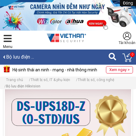
Đóng
Tài khoản
Menu
0
Bộ lưu điện ...
Hệ sinh thái an ninh - mạng - nhà thông minh
Xem ngay >
Trang chủ
Thiết bị số, IT & phụ kiện
Thiết bị số, công nghệ
Bộ lưu điện Hikvision