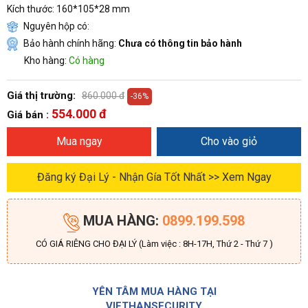
Kích thước: 160*105*28 mm
Nguyên hộp có:
Bảo hành chính hãng:
Chưa có thông tin bảo hành
Kho hàng:
Có hàng
Giá thị trường:
860.000 đ
-36%
554.000 đ
Giá bán :
Mua ngay
Cho vào giỏ
Đăng ký Đại Lý - Nhận Gía Tốt Nhất >> Xem Ngay
MUA HÀNG:
0899.199.598
CÓ GIÁ RIÊNG CHO ĐẠI LÝ (Làm việc : 8H-17H, Thứ 2 - Thứ 7 )
YÊN TÂM MUA HÀNG TẠI
VIETHANSECURITY