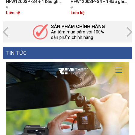
HFW1200SP-S4 + 1 Đầu ghi
HFW1200SP-S4 + 1 Đầu ghi
hình 4 kênh Dahua độ phân
hình 4 kênh Dahua độ phân
0
0
giải 2 Megapixel
giải 2 Megapixel
Liên hệ
Liên hệ
SẢN PHẨM CHÍNH HÃNG
An tâm mua sắm với 100%
sản phẩm chính hãng
TIN TỨC