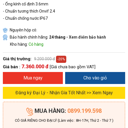
- Ống kính cố định 3.6mm
- Chuẩn tương thích Onvif 2.4
- Chuẩn chống nước IP67
Nguyên hộp có:
Bảo hành chính hãng:
24 tháng -
Xem điểm bảo hành
Kho hàng:
Có hàng
Giá thị trường:
9.200.000 đ
-20%
7.360.000 đ
Giá bán :
[Giá chưa bao gồm VAT]
Mua ngay
Cho vào giỏ
Đăng ký Đại Lý - Nhận Gía Tốt Nhất >> Xem Ngay
MUA HÀNG:
0899.199.598
CÓ GIÁ RIÊNG CHO ĐẠI LÝ (Làm việc : 8H-17H, Thứ 2 - Thứ 7 )