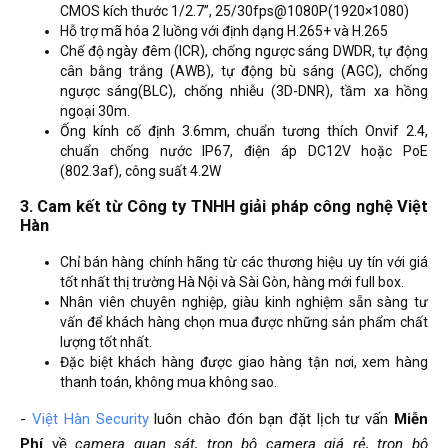
CMOS kích thước 1/2.7”, 25/30fps@1080P(1920×1080)
Hỗ trợ mã hóa 2 luồng với định dạng H.265+ và H.265
Chế độ ngày đêm (ICR), chống ngược sáng DWDR, tự động
cân bằng trắng (AWB), tự động bù sáng (AGC), chống
ngược sáng(BLC), chống nhiễu (3D-DNR), tầm xa hồng
ngoại 30m.
Ống kính cố định 3.6mm, chuẩn tương thích Onvif 2.4,
chuẩn chống nước IP67, điện áp DC12V hoặc PoE
(802.3af), công suất 4.2W
3. Cam kết từ Công ty TNHH giải pháp công nghệ Việt
Hàn
Chỉ bán hàng chính hãng từ các thương hiệu uy tín với giá
tốt nhất thị trường Hà Nội và Sài Gòn, hàng mới full box.
Nhân viên chuyên nghiệp, giàu kinh nghiệm sẵn sàng tư
vấn để khách hàng chọn mua được những sản phẩm chất
lượng tốt nhất.
Đặc biệt khách hàng được giao hàng tận nơi, xem hàng
thanh toán, không mua không sao.
-
Việt Hàn Security
luôn chào đón bạn đặt lịch tư vấn
Miễn
Phí
về
camera quan sát
, trọn bộ camera giá rẻ, trọn bộ