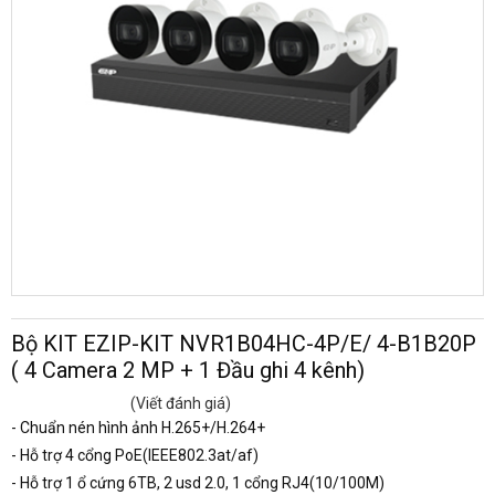
Bộ KIT EZIP-KIT NVR1B04HC-4P/E/ 4-B1B20P
( 4 Camera 2 MP + 1 Đầu ghi 4 kênh)
(Viết đánh giá)
- Chuẩn nén hình ảnh H.265+/H.264+
- Hỗ trợ 4 cổng PoE(IEEE802.3at/af)
- Hỗ trợ 1 ổ cứng 6TB, 2 usd 2.0, 1 cổng RJ4(10/100M)