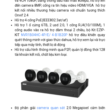
và 4CH 1080P, băng thông đầu vào max 80Mpb, hỗ trợ lên
đến camera 8MP, cổng ra tín hiệu video HDMI/VGA hỗ trợ
kết nối nhiều thương hiệu camera với chuẩn tương thích
Onvif 2.4
Hỗ trợ 4 cổng PoE(IEEE802.3at/af)
Hỗ trợ 1 ổ cứng 6TB, 2 usd 2.0, 1 cổng RJ4(10/100M), 1
cổng audio vào ra hỗ trợ đàm thoại 2 chiều, bộ Kit EZIP-
KIT
NVR1B04HC-4P/E/ 4-B1B20P
hỗ trợ điều khiển quay
quét thông minh với giao thức dahua, hỗ trợ xem lại và trực
tiếp qua máy tính, thiết bị di động
Hỗ trợ cấu hình thông minh qua P2P, quản lý đồng thời 128
tài khoản kết nối, chất liệu kim loại.
Độ phân giải
camera quan sát
2.0 Megapixel cảm biến