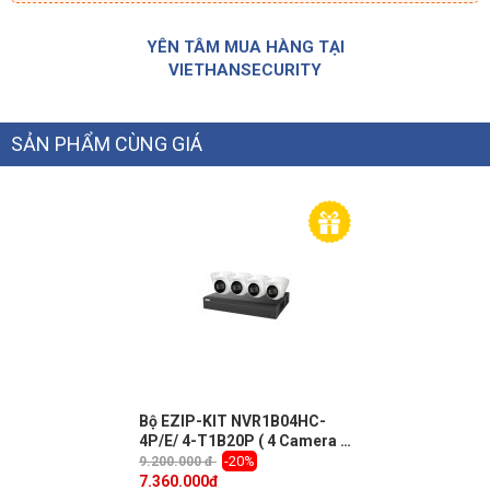
YÊN TÂM MUA HÀNG TẠI
VIETHANSECURITY
SẢN PHẨM CÙNG GIÁ
Bộ EZIP-KIT NVR1B04HC-
4P/E/ 4-T1B20P ( 4 Camera 2
MP + 1 Đầu ghi 4 kênh)
-20%
9.200.000 đ
7.360.000
đ