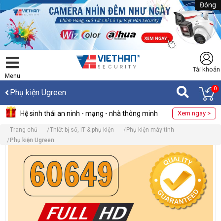
Đóng
Tài khoản
Menu
0
Phụ kiện Ugreen
Hệ sinh thái an ninh - mạng - nhà thông minh
Xem ngay >
Trang chủ
Thiết bị số, IT & phụ kiện
Phụ kiện máy tính
Phụ kiện Ugreen