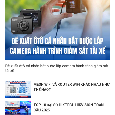
Đề xuất ôtô cá nhân bắt buộc lắp camera hành trình giám sát
tài xế
MESH WIFI VÀ ROUTER WIFI KHÁC NHAU NHƯ
THẾ NÀO?
TOP 10 ĐẠI SỨ HIKTECH HIKVISION TOÀN
CẦU 2025