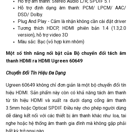
Hỗ trợ âm thanh: Stereo Audio L/R; SPDIF 5.1
Hỗ trợ định dạng âm thanh: PCM/ LPCM/ AAC/
DSD/ Dolby.
Plug And Play - Cắm là nhận không cần cài đặt driver
Tương thích HDCP, HDMI phiên bản 1.4 (1.3;2.0
version), hỗ trợ video 3D
Màu sắc: Bạc (vỏ hợp kim nhôm)
Một số tính năng nổi bật của Bộ chuyển đổi tách âm
thanh HDMI ra HDMI Ugreen 60649
Chuyển Đổi Tín Hiệu Đa Dạng
Ugreen 60649 không chỉ đơn giản là một bộ chuyển đổi tín
hiệu HDMI. Sản phẩm này còn có khả năng tách âm thanh
từ tín hiệu HDMI và xuất ra dưới dạng cổng âm thanh
3.5mm hoặc Optical SPDIF. Điều này cho phép người dùng
dễ dàng kết nối với các thiết bị âm thanh khác như loa, tai
nghe hoặc hệ thống âm thanh gia đình mà không gặp phải
bất kỳ trở ngại nào.