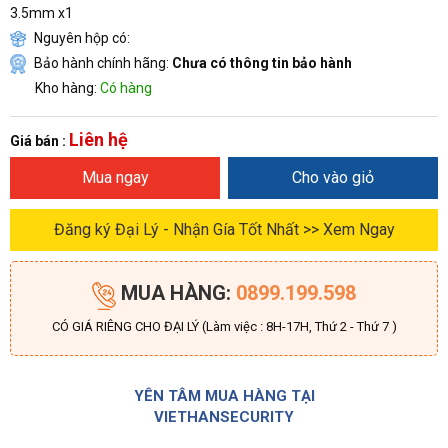
3.5mm x1
Nguyên hộp có:
Bảo hành chính hãng:
Chưa có thông tin bảo hành
Kho hàng:
Có hàng
Liên hệ
Giá bán :
Mua ngay
Cho vào giỏ
Đăng ký Đại Lý - Nhận Gía Tốt Nhất >> Xem Ngay
MUA HÀNG:
0899.199.598
CÓ GIÁ RIÊNG CHO ĐẠI LÝ (Làm việc : 8H-17H, Thứ 2 - Thứ 7 )
YÊN TÂM MUA HÀNG TẠI
VIETHANSECURITY