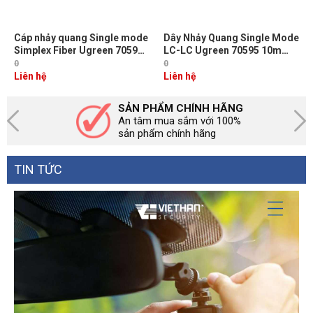
Cáp nhảy quang Single mode
Dây Nhảy Quang Single Mode
Simplex Fiber Ugreen 70596
LC-LC Ugreen 70595 10m
Dài 3M đầu LC-SC Màu Vàng
Chuẩn UPC, Bước Sóng
0
0
NW217
1310/1550nm
Liên hệ
Liên hệ
SẢN PHẨM CHÍNH HÃNG
An tâm mua sắm với 100%
sản phẩm chính hãng
TIN TỨC