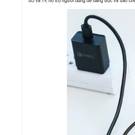
SD và TF, hỗ trợ người dùng dễ dàng đọc và sao chép