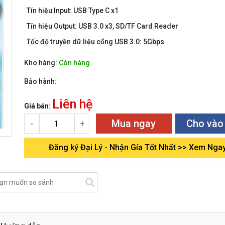
Tín hiệu Input: USB Type C x1
Tín hiệu Output: USB 3.0 x3, SD/TF Card Reader
Tốc độ truyền dữ liệu cổng USB 3.0: 5Gbps
Kho hàng:
Còn hàng
Bảo hành:
Liên hệ
Giá bán:
Mua ngay
Cho vào
-
+
Đăng ký Đại Lý - Nhận Gía Tốt Nhất >> Xem Nga