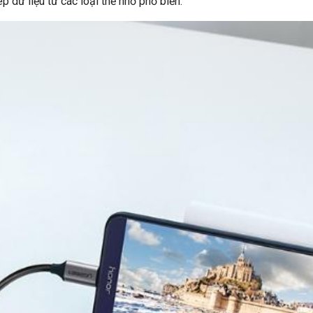
 dữ liệu từ các loại thẻ nhớ phổ biến.