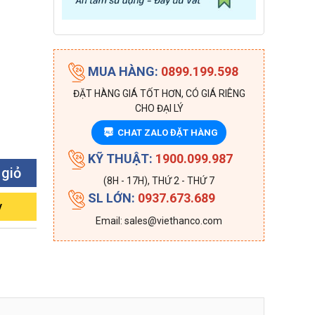
MUA HÀNG:
0899.199.598
ĐẶT HÀNG GIÁ TỐT HƠN, CÓ GIÁ RIÊNG
CHO ĐẠI LÝ
CHAT ZALO ĐẶT HÀNG
ZALO
KỸ THUẬT:
1900.099.987
 giỏ
(8H - 17H), THỨ 2 - THỨ 7
SL LỚN:
0937.673.689
y
Email: sales@viethanco.com