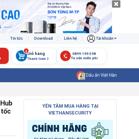
Tin tức
Download
Liên hệ
Tài khoản
0
Giỏ hàng
Thanh toán
Dấu ấn Việt Hàn
 Hub
YÊN TÂM MUA HÀNG TẠI
 tốc
VIETHANSECURITY