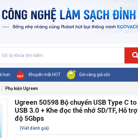
ãi hơn
Khuyến mãi HOT
Giờ vàng giá sốc
Phụ kiện Ugreen
Ugreen 50598 Bộ chuyển USB Type C to
USB 3.0 + Khe đọc thẻ nhớ SD/TF, Hỗ trợ
độ 5Gbps
(Viết đánh giá)