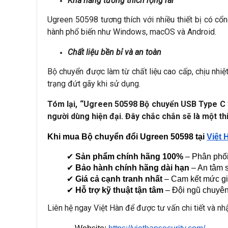
Khả năng tương thích rộng rãi
Ugreen 50598 tương thích với nhiều thiết bị có cổ
hành phổ biến như Windows, macOS và Android.
Chất liệu bền bỉ và an toàn
Bộ chuyển được làm từ chất liệu cao cấp, chịu nhiệ
trạng đứt gãy khi sử dụng.
Tóm lại, “Ugreen 50598 Bộ chuyển USB Type C t
người dùng hiện đại. Đây chắc chắn sẽ là một th
Khi mua Bộ chuyển đổi Ugreen 50598 tại 
Việt 
✔ 
Sản phẩm chính hãng 100%
 – Phân phối
✔ 
Bảo hành chính hãng dài hạn
 – An tâm 
✔ 
Giá cả cạnh tranh nhất
 – Cam kết mức gi
✔ 
Hỗ trợ kỹ thuật tận tâm
 – Đội ngũ chuyên
Liên hệ ngay Việt Hàn để được tư vấn chi tiết và nhậ