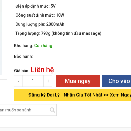
Điện áp định mức: 5V
Công suất định mức: 10W
Dung lượng pin: 2000mAh
Trọng lượng: 793g (không tính đầu massage)
Kho hàng:
Còn hàng
Bảo hành:
Liên hệ
Giá bán:
Mua ngay
Cho vào
-
+
Đăng ký Đại Lý - Nhận Gía Tốt Nhất >> Xem Nga