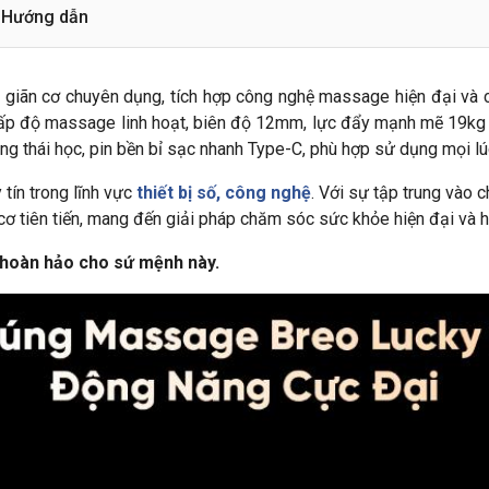
Hướng dẫn
iãn cơ chuyên dụng, tích hợp công nghệ massage hiện đại và c
 cấp độ massage linh hoạt, biên độ 12mm, lực đẩy mạnh mẽ 19k
ng thái học, pin bền bỉ sạc nhanh Type-C, phù hợp sử dụng mọi lúc
 tín trong lĩnh vực
thiết bị số, công nghệ
. Với sự tập trung vào 
 tiên tiến, mang đến giải pháp chăm sóc sức khỏe hiện đại và hi
hoàn hảo cho sứ mệnh này.