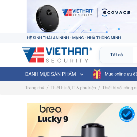
HỆ SINH THÁI AN NINH - MẠNG - NHÀ THÔNG MINH
DANH MỤC SẢN PHẨM
Mua online ưu đ
Trang chủ
Thiết bị số, IT & phụ kiện
Thiết bị số, công 