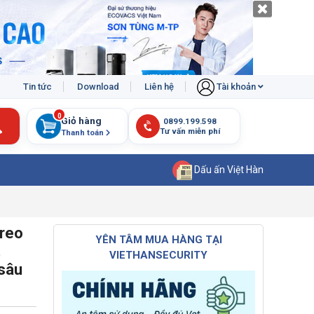
Tin tức
Download
Liên hệ
Tài khoản
0
Giỏ hàng
Thanh toán
Dấu ấn Việt Hàn
Breo
YÊN TÂM MUA HÀNG TẠI
,
VIETHANSECURITY
sâu