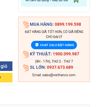
MUA HÀNG:
0899.199.598
ĐẶT HÀNG GIÁ TỐT HƠN, CÓ GIÁ RIÊNG
CHO ĐẠI LÝ
CHAT ZALO ĐẶT HÀNG
ZALO
KỸ THUẬT:
1900.099.987
(8H - 17H), THỨ 2 - THỨ 7
 giỏ
SL LỚN:
0937.673.689
Email: sales@viethanco.com
y