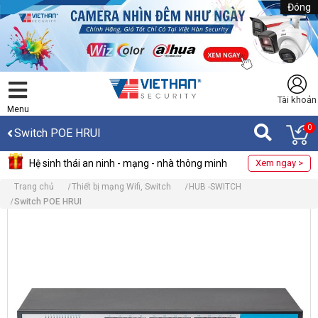
Đóng
Tài khoản
Menu
0
Switch POE HRUI
Hệ sinh thái an ninh - mạng - nhà thông minh
Xem ngay >
Trang chủ
Thiết bị mạng Wifi, Switch
HUB -SWITCH
Switch POE HRUI