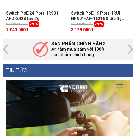
Switch PoE 24 Port HR901-
Switch PoE 19 Port HRUI
AFG-242S tốc độ
HR901-AF-1621GS tốc độ
10/100/1000M, 2 Uplink SFP,
10/100M, 2 Uplink, 1 SFP,
-20%
-20%
8.800.000 đ
3.910.000 đ
công suất tổng 400W, Led
công suất tổng 300W, Led
7.040.000
đ
3.128.000
đ
hiển thị
hiển thị
SẢN PHẨM CHÍNH HÃNG
An tâm mua sắm với 100%
sản phẩm chính hãng
TIN TỨC