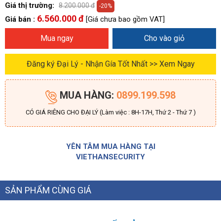
Giá thị trường:
8.200.000 đ
-20%
6.560.000 đ
Giá bán :
[Giá chưa bao gồm VAT]
Mua ngay
Cho vào giỏ
Đăng ký Đại Lý - Nhận Gía Tốt Nhất >> Xem Ngay
MUA HÀNG:
0899.199.598
CÓ GIÁ RIÊNG CHO ĐẠI LÝ (Làm việc : 8H-17H, Thứ 2 - Thứ 7 )
YÊN TÂM MUA HÀNG TẠI
VIETHANSECURITY
SẢN PHẨM CÙNG GIÁ