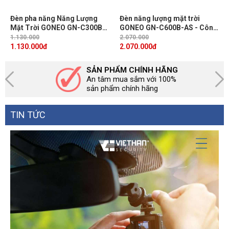
Đèn pha năng Năng Lượng
Đèn năng lượng mặt trời
Mặt Trời GONEO GN-C300B-
GONEO GN-C600B-AS - Công
AJ Công suất 12W, Hiệu suất
suất 21W, 64 chip LED 5054,
1.130.000
2.070.000
130 Lm/W, Pin LiFePO4 15Ah,
Pin lưu trữ 30Ah, Chiếu sáng
1.130.000
đ
2.070.000
đ
Hoạt động liên tục 24h
liên tục 24h, ip65
SẢN PHẨM CHÍNH HÃNG
An tâm mua sắm với 100%
sản phẩm chính hãng
TIN TỨC