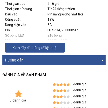
Thời gian sạc
5 - 6 giờ
Thời gian sử dụng
Từ 24 tiếng trở lên
Đầu vào
Pin năng lượng mặt trời
Công suất
18W
Dòng điện vào
6A
Pin
LiFePO4, 25000mAh
Số bóng LED
216 bóng
Nhiệt độ màu
6500K ± 500K
Ánh sáng đèn
Ánh sáng trắng
Xem đầy đủ thông số kỹ thuật
Chỉ số hoàn màu (CRI)
Hãng không công bố
Cường độ sáng
2500 lumens
Hướng dẫn
Chiều cao lắp đặt khuyến
5m
nghị
Điều khiển
Remote
ĐÁNH GIÁ VỀ SẢN PHẨM
Nhiệt độ hoạt động
-10℃ đến 40℃
Chất liệu
Nhựa ABS + kính cường lực
0 đánh giá
Tự động bật khi trời tối, tắt khi trời
0 đánh giá
Tiện ích
sáng
0 đánh giá
Có đèn báo sạc
0 đánh giá
0 đánh giá
Chế độ hẹn giờ