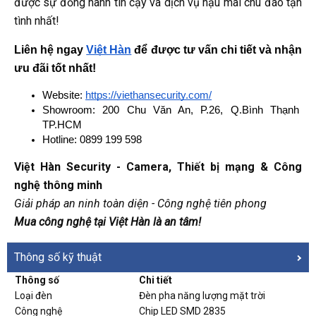
được sự đồng hành tin cậy và dịch vụ hậu mãi chu đáo tận
tình nhất!
Liên hệ ngay
Việt Hàn
 để được tư vấn chi tiết và nhận 
ưu đãi tốt nhất!
Website: 
https://viethansecurity.com/
Showroom: 200 Chu Văn An, P.26, Q.Bình Thạnh 
TP.HCM
Hotline: 0899 199 598
Việt Hàn Security - Camera, Thiết bị mạng & Công
nghệ thông minh
Giải pháp an ninh toàn diện - Công nghệ tiên phong
Mua công nghệ tại Việt Hàn là an tâm!
Thông số kỹ thuật
Thông số
Chi tiết
Loại đèn
Đèn pha năng lượng mặt trời
Công nghệ
Chip LED SMD 2835