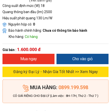
(Viết đánh giá)
Công suất định mức (W) 18
Quang thông ban đầu (lm) 2500
Hiệu suất phát quang 130 Lm/W
Nguyên hộp có:
0
Bảo hành chính hãng:
Chưa có thông tin bảo hành
Kho hàng:
Có hàng
1.600.000 đ
Giá bán :
Mua ngay
Cho vào giỏ
Đăng ký Đại Lý - Nhận Gía Tốt Nhất >> Xem Ngay
MUA HÀNG:
0899.199.598
CÓ GIÁ RIÊNG CHO ĐẠI LÝ (Làm việc : 8H-17H, Thứ 2 - Thứ 7 )