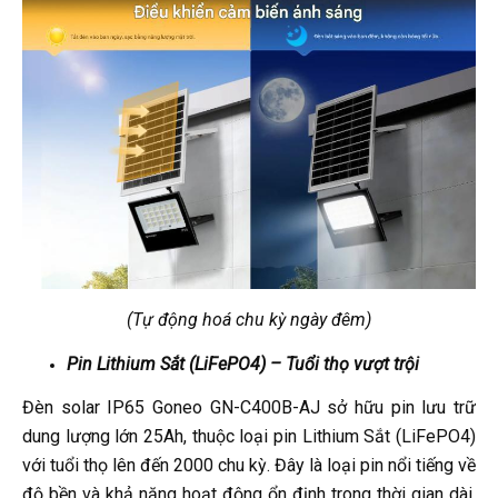
(Tự động hoá chu kỳ ngày đêm)
Pin Lithium Sắt (LiFePO4) – Tuổi thọ vượt trội
Đèn solar IP65 Goneo GN-C400B-AJ sở hữu pin lưu trữ
dung lượng lớn 25Ah, thuộc loại pin Lithium Sắt (LiFePO4)
với tuổi thọ lên đến 2000 chu kỳ. Đây là loại pin nổi tiếng về
độ bền và khả năng hoạt động ổn định trong thời gian dài,