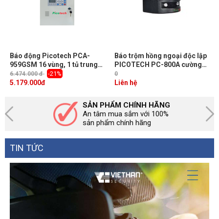
Báo động Picotech PCA-
Báo trộm hồng ngoại độc lập
959GSM 16 vùng, 1 tủ trung
PICOTECH PC-800A cường
tâm, 2 remote, Tích hợp màn
độ âm báo 115dB Max, kết
-21%
6.474.000 đ
0
hình LCD, bàn phím lập trình
nối thêm đèn, còi hú bên
5.179.000
đ
Liên hệ
ngoài
SẢN PHẨM CHÍNH HÃNG
An tâm mua sắm với 100%
sản phẩm chính hãng
TIN TỨC