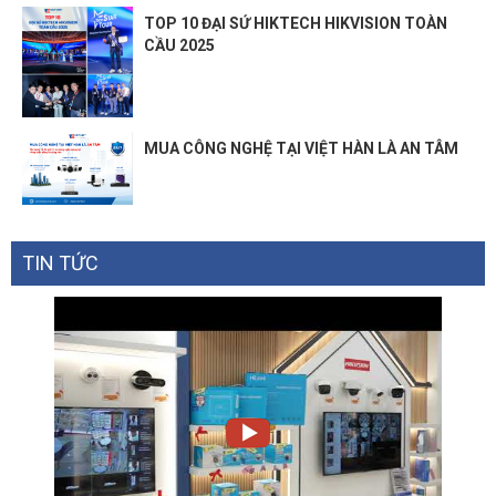
TOP 10 ĐẠI SỨ HIKTECH HIKVISION TOÀN
CẦU 2025
MUA CÔNG NGHỆ TẠI VIỆT HÀN LÀ AN TÂM
TIN TỨC