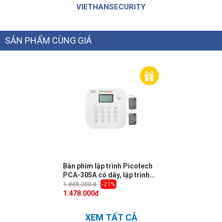
VIETHANSECURITY
SẢN PHẨM CÙNG GIÁ
Bàn phím lập trình Picotech
PCA-305A có dây, lập trình
Tủ trung tâm, Bật Tắt báo
-21%
1.848.000 đ
động.
1.478.000
đ
XEM TẤT CẢ