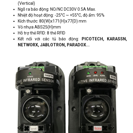
(Vertical)
Ngõ ra báo động: NO/NC DC30V 0.5A Max.
Nhiệt độ hoạt động: -25°C ~ +55°C, độ ẩm: 95%
Kích thước: 80(W)x171(H)x77(D) mm
Vỏ nhựa ABS25(H)mm
Hỗ trợ thẻ RFID: 8 thẻ RFID
Kết nối với các tủ báo động:
PICOTECH, KARASSN,
NETWORX, JABLOTRON, PARADOX...