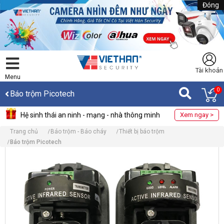
Đóng
Tài khoản
Menu
0
Báo trộm Picotech
Hệ sinh thái an ninh - mạng - nhà thông minh
Xem ngay >
Trang chủ
Báo trộm - Báo cháy
Thiết bị báo trộm
Báo trộm Picotech