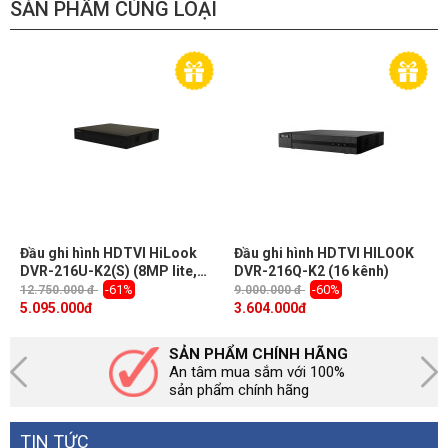
SẢN PHẨM CÙNG LOẠI
Đầu ghi hình HDTVI HiLook
Đầu ghi hình HDTVI HILOOK
DVR-216U-K2(S) (8MP lite,
DVR-216Q-K2 (16 kênh)
16 kênh, 4K hỗ trợ tính năng
-61%
-60%
12.750.000 đ
9.000.000 đ
phát hiện vượt hàng rào ảo)
5.095.000
đ
3.604.000
đ
SẢN PHẨM CHÍNH HÃNG
An tâm mua sắm với 100%
sản phẩm chính hãng
TIN TỨC