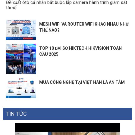
Đề xuất ôtô cá nhân bắt buộc lắp camera hành trình giám sát
tài xế
MESH WIFI VÀ ROUTER WIFI KHÁC NHAU NHƯ
THẾ NÀO?
TOP 10 ĐẠI SỨ HIKTECH HIKVISION TOÀN
CẦU 2025
MUA CÔNG NGHỆ TẠI VIỆT HÀN LÀ AN TÂM
TIN TỨC