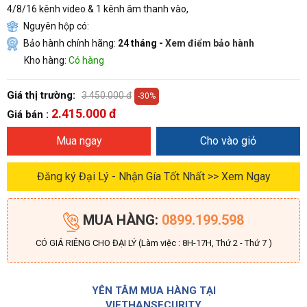
4/8/16 kênh video & 1 kênh âm thanh vào,
Nguyên hộp có:
Bảo hành chính hãng:
24 tháng -
Xem điểm bảo hành
Kho hàng:
Có hàng
Giá thị trường:
3.450.000 đ
-30%
2.415.000 đ
Giá bán :
Mua ngay
Cho vào giỏ
Đăng ký Đại Lý - Nhận Gía Tốt Nhất >> Xem Ngay
MUA HÀNG:
0899.199.598
CÓ GIÁ RIÊNG CHO ĐẠI LÝ (Làm việc : 8H-17H, Thứ 2 - Thứ 7 )
YÊN TÂM MUA HÀNG TẠI
VIETHANSECURITY