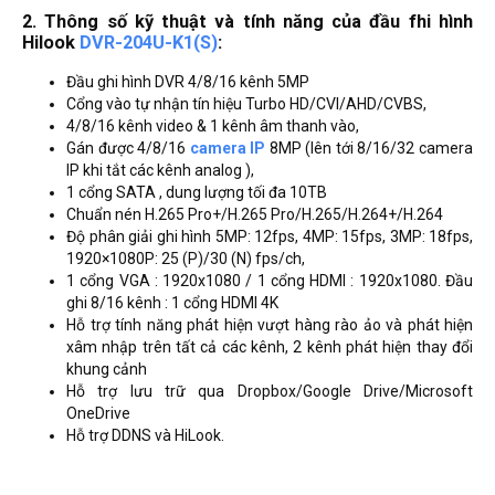
2. Thông số kỹ thuật và tính năng của đầu fhi hình
Hilook
DVR-204U-K1(S)
:
Đầu ghi hình DVR 4/8/16 kênh 5MP
Cổng vào tự nhận tín hiệu Turbo HD/CVI/AHD/CVBS,
4/8/16 kênh video & 1 kênh âm thanh vào,
Gán được 4/8/16
camera IP
8MP (lên tới 8/16/32 camera
IP khi tắt các kênh analog ),
1 cổng SATA , dung lượng tối đa 10TB
Chuẩn nén H.265 Pro+/H.265 Pro/H.265/H.264+/H.264
Độ phân giải ghi hình 5MP: 12fps, 4MP: 15fps, 3MP: 18fps,
1920×1080P: 25 (P)/30 (N) fps/ch,
1 cổng VGA : 1920x1080 / 1 cổng HDMI : 1920x1080. Đầu
ghi 8/16 kênh : 1 cổng HDMI 4K
Hỗ trợ tính năng phát hiện vượt hàng rào ảo và phát hiện
xâm nhập trên tất cả các kênh, 2 kênh phát hiện thay đổi
khung cảnh
Hỗ trợ lưu trữ qua Dropbox/Google Drive/Microsoft
OneDrive
Hỗ trợ DDNS và HiLook.