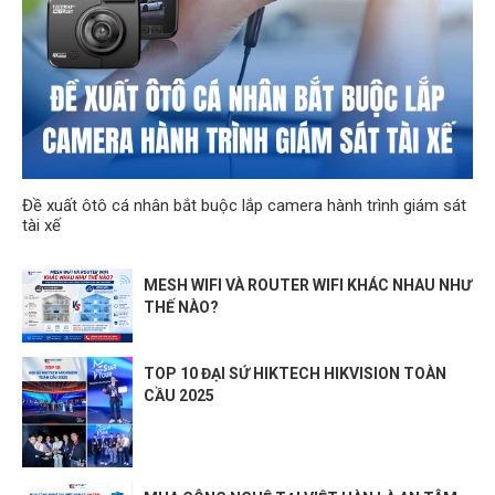
Đề xuất ôtô cá nhân bắt buộc lắp camera hành trình giám sát
tài xế
MESH WIFI VÀ ROUTER WIFI KHÁC NHAU NHƯ
THẾ NÀO?
TOP 10 ĐẠI SỨ HIKTECH HIKVISION TOÀN
CẦU 2025