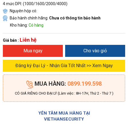
4 mức DPI:
(1000/1600/2000/4000)
Nguyên hộp có:
Bảo hành chính hãng:
Chưa có thông tin bảo hành
Kho hàng:
Có hàng
Liên hệ
Giá bán :
Mua ngay
Cho vào giỏ
Đăng ký Đại Lý - Nhận Gía Tốt Nhất >> Xem Ngay
MUA HÀNG:
0899.199.598
CÓ GIÁ RIÊNG CHO ĐẠI LÝ (Làm việc : 8H-17H, Thứ 2 - Thứ 7 )
YÊN TÂM MUA HÀNG TẠI
VIETHANSECURITY