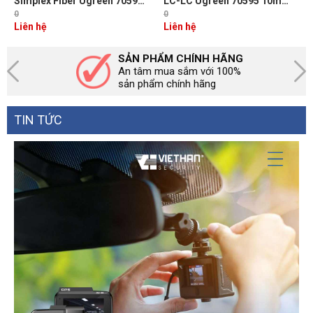
Simplex Fiber Ugreen 70596
LC-LC Ugreen 70595 10m
Dài 3M đầu LC-SC Màu Vàng
Chuẩn UPC, Bước Sóng
0
0
NW217
1310/1550nm
Liên hệ
Liên hệ
SẢN PHẨM CHÍNH HÃNG
An tâm mua sắm với 100%
sản phẩm chính hãng
TIN TỨC