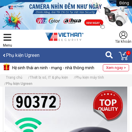
Đóng
Tài khoản
Menu
0
Phụ kiện Ugreen
Hệ sinh thái an ninh - mạng - nhà thông minh
Xem ngay >
Trang chủ
Thiết bị số, IT & phụ kiện
Phụ kiện máy tính
Phụ kiện Ugreen