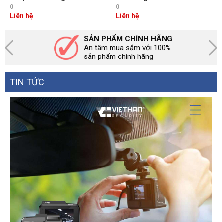
Dài 3M đầu LC-SC Màu Vàng
Chuẩn UPC, Bước Sóng
0
0
NW217
1310/1550nm
Liên hệ
Liên hệ
SẢN PHẨM CHÍNH HÃNG
An tâm mua sắm với 100%
sản phẩm chính hãng
TIN TỨC