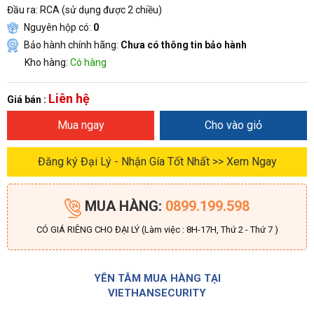
Đầu ra: RCA (sử dụng được 2 chiều)
Nguyên hộp có:
0
Bảo hành chính hãng:
Chưa có thông tin bảo hành
Kho hàng:
Có hàng
Liên hệ
Giá bán :
Mua ngay
Cho vào giỏ
Đăng ký Đại Lý - Nhận Gía Tốt Nhất >> Xem Ngay
MUA HÀNG:
0899.199.598
CÓ GIÁ RIÊNG CHO ĐẠI LÝ (Làm việc : 8H-17H, Thứ 2 - Thứ 7 )
YÊN TÂM MUA HÀNG TẠI
VIETHANSECURITY