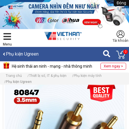
Đóng
Tài khoản
Menu
0
Phụ kiện Ugreen
Hệ sinh thái an ninh - mạng - nhà thông minh
Xem ngay >
Trang chủ
Thiết bị số, IT & phụ kiện
Phụ kiện máy tính
Phụ kiện Ugreen