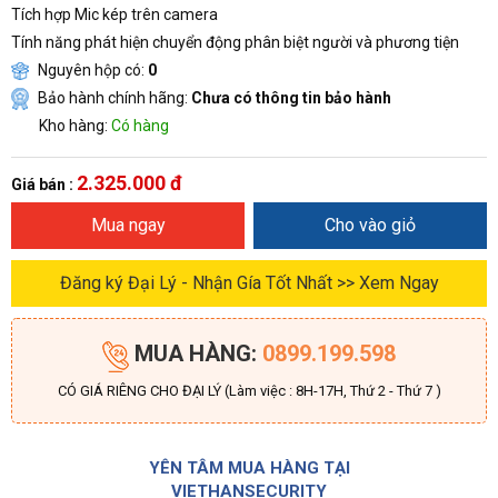
Tích hợp Mic kép trên camera
Tính năng phát hiện chuyển động phân biệt người và phương tiện
Nguyên hộp có:
0
Bảo hành chính hãng:
Chưa có thông tin bảo hành
Kho hàng:
Có hàng
2.325.000 đ
Giá bán :
Mua ngay
Cho vào giỏ
Đăng ký Đại Lý - Nhận Gía Tốt Nhất >> Xem Ngay
MUA HÀNG:
0899.199.598
CÓ GIÁ RIÊNG CHO ĐẠI LÝ (Làm việc : 8H-17H, Thứ 2 - Thứ 7 )
YÊN TÂM MUA HÀNG TẠI
VIETHANSECURITY