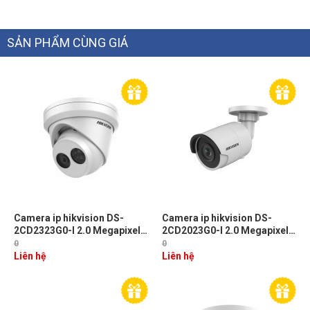
SẢN PHẨM CÙNG GIÁ
Camera ip hikvision DS-
Camera ip hikvision DS-
2CD2323G0-I 2.0 Megapixel,
2CD2023G0-I 2.0 Megapixel,
Hồng ngoại 30m, Micro SD,
IR 30m, Micro SD, PoE
0
0
PoE
Liên hệ
Liên hệ