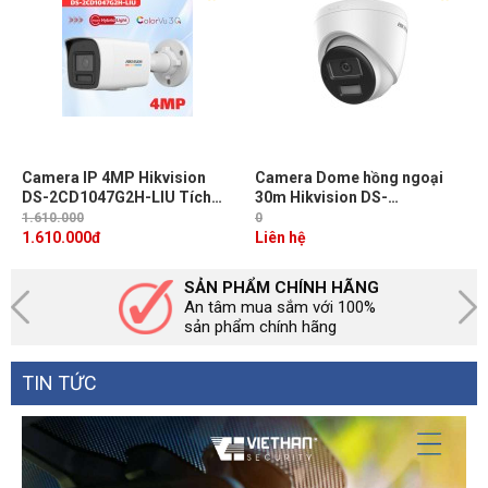
Camera IP 4MP Hikvision
Camera Dome hồng ngoại
DS-2CD1047G2H-LIU Tích
30m Hikvision DS-
hợp Mic, Ánh sáng trắng & IR
2CD1343G2-LIUF/SL 4MP,
1.610.000
0
30m, ColorVu ghi hình có
WDR 120dB, đàm thoại 2
1.610.000
đ
Liên hệ
màu 24/7
chiều
SẢN PHẨM CHÍNH HÃNG
An tâm mua sắm với 100%
sản phẩm chính hãng
TIN TỨC