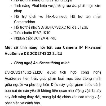
Hỗ trợ tính năng Smart Hybrid Light
Tính năng Phát hiện vượt hàng rào ảo, phát hiện xâm
nhập.
Hỗ trợ dịch vụ Hik-Connect, Hỗ trợ tên miền
Cameraddns
Hỗ trợ thẻ nhớ SD/SDHC/SDXC tối đa 512GB
Tiêu chuẩn IP67, IK10
Nguồn cấp: DC12V & PoE
Một số tính năng nổi bật của Camera IP Hikvision
AcuSense DS‑2CD2T43G2‑2LI2U
Công nghệ AcuSense thông minh
DS-2CD2T43G2-2LI2U được tích hợp công nghệ
AcuSense tiên tiến, giúp phân loại mục tiêu thông minh
giữa người và phương tiện. Điều này giúp giảm thiểu cảnh
báo sai do các yếu tố không liên quan như động vật, lá cây
hay ánh sáng thay đổi, mang lại độ chính xác cao trong việc
phát hiện và cảnh báo.