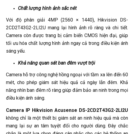
Chất lượng hình ảnh sắc nét
Với độ phân giải 4MP (2560 × 1440), Hikvision DS-
2CD2T43G2-2LI2U mang lại hình ảnh rõ ràng và chi tiết.
Camera còn được trang bị cảm biến CMOS hiện đại, giúp
tối ưu hóa chất lượng hình ảnh ngay cả trong điều kiện ánh
sáng yếu.
Khả năng quan sát ban đêm vượt trội
Camera hỗ trợ công nghệ hồng ngoại với tầm xa lên đến 60
mét, cho phép giám sát hiệu quả cả ngày lẫn đêm. Khả
năng nhìn ban đêm rõ ràng giúp đảm bảo an ninh trong mọi
điều kiện ánh sáng.
Camera IP Hikvision Acusense DS-2CD2T43G2-2LI2U
không chỉ là một thiết bị giám sát an ninh hiệu quả mà còn
mang lại sự an tâm tuyệt đối cho người dùng. Đây chắc
chắn là một lựa chọn đáng cân nhắc cho các hệ thống an