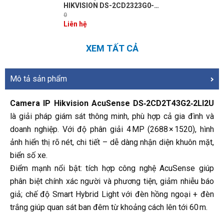
HIKVISION DS-2CD2323G0-
IU ( hồng ngoại không dây 2.0
0
Megapixel)
Liên hệ
XEM TẤT CẢ
Mô tả sản phẩm
Camera IP Hikvision AcuSense DS‑2CD2T43G2‑2LI2U
là giải pháp giám sát thông minh, phù hợp cả gia đình và
doanh nghiệp. Với độ phân giải 4 MP (2688 × 1520), hình
ảnh hiển thị rõ nét, chi tiết – dễ dàng nhận diện khuôn mặt,
biển số xe.
Điểm mạnh nổi bật: tích hợp công nghệ AcuSense giúp
phân biệt chính xác người và phương tiện, giảm nhiễu báo
giả; chế độ Smart Hybrid Light với đèn hồng ngoại + đèn
trắng giúp quan sát ban đêm từ khoảng cách lên tới 60 m.