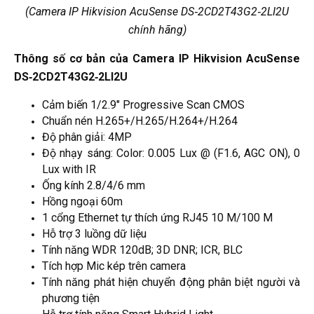
(Camera IP Hikvision AcuSense DS‑2CD2T43G2‑2LI2U
chính hãng)
Thông số cơ bản của Camera IP Hikvision AcuSense
DS‑2CD2T43G2‑2LI2U
Cảm biến 1/2.9″ Progressive Scan CMOS
Chuẩn nén H.265+/H.265/H.264+/H.264
Độ phân giải: 4MP
Độ nhạy sáng: Color: 0.005 Lux @ (F1.6, AGC ON), 0
Lux with IR
Ống kính 2.8/4/6 mm
Hồng ngoại 60m
1 cổng Ethernet tự thích ứng RJ45 10 M/100 M
Hỗ trợ 3 luồng dữ liệu
Tính năng WDR 120dB; 3D DNR; ICR, BLC
Tích hợp Mic kép trên camera
Tính năng phát hiện chuyển động phân biệt người và
phương tiện