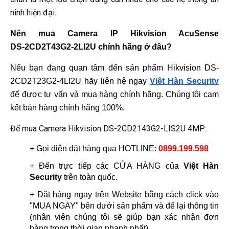
ninh hiện đại.
Nên mua Camera IP Hikvision AcuSense 
DS‑2CD2T43G2‑2LI2U chính hãng ở đâu?
Nếu bạn đang quan tâm đến sản phẩm 
Hikvision DS-
2CD2T23G2-4LI2U
 hãy liên hệ ngay 
Việt Hàn Security
để được tư vấn và mua hàng chính hãng. Chúng tôi cam 
kết bán hàng chính hãng 100%.
Để mua Camera Hikvision DS-2CD2143G2-LIS2U 4MP:
+ Gọi điện đặt hàng qua HOTLINE: 
0899.199.598
+ Đến trực tiếp các CỬA HÀNG của 
Việt Hàn 
Security
 trên toàn quốc.
+ Đặt hàng ngay trên Website bằng cách click vào 
"MUA NGAY" bên dưới sản phẩm và để lại thông tin 
(nhân viên chúng tôi sẽ giúp bạn xác nhận đơn 
hàng trong thời gian nhanh nhất)