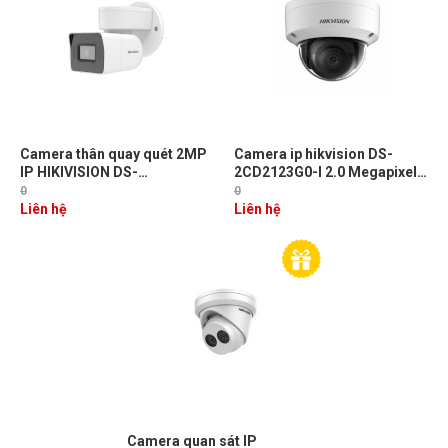
Camera thân quay quét 2MP
Camera ip hikvision DS-
IP HIKIVISION DS-
2CD2123G0-I 2.0 Megapixel,
2CD1P23G0-I H.265+, hồng
Hồng ngoại 30m, Micro SD,
0
0
ngoại 40m
PoE
Liên hệ
Liên hệ
Camera quan sát IP