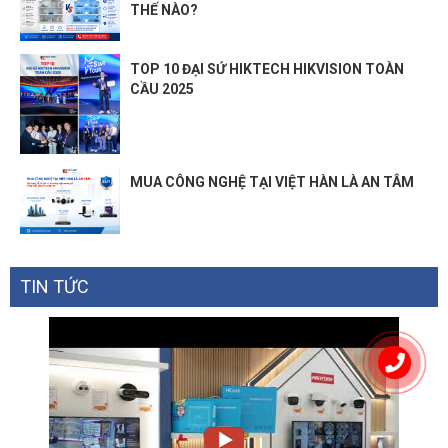
THẾ NÀO?
TOP 10 ĐẠI SỨ HIKTECH HIKVISION TOÀN
CẦU 2025
MUA CÔNG NGHỆ TẠI VIỆT HÀN LÀ AN TÂM
TIN TỨC