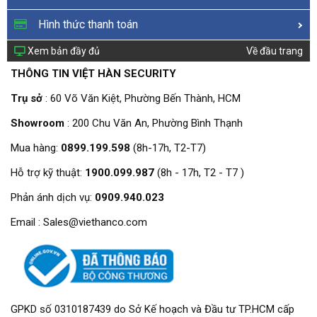
Hình thức thanh toán
Xem bản đầy đủ
Về đầu trang
THÔNG TIN VIỆT HÀN SECURITY
Trụ sở
: 60 Võ Văn Kiệt, Phường Bến Thành, HCM
Showroom
: 200 Chu Văn An, Phường Bình Thạnh
Mua hàng:
0899.199.598
(8h-17h, T2-T7)
Hỗ trợ kỹ thuật:
1900.099.987
(8h - 17h, T2 - T7 )
Phản ánh dịch vụ:
0909.940.023
Email : Sales@viethanco.com
GPKD số 0310187439 do Sở Kế hoạch và Đầu tư TP.HCM cấp