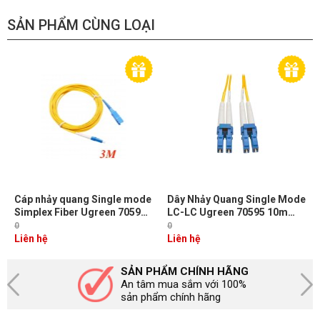
SẢN PHẨM CÙNG LOẠI
Cáp nhảy quang Single mode
Dây Nhảy Quang Single Mode
Simplex Fiber Ugreen 70596
LC-LC Ugreen 70595 10m
Dài 3M đầu LC-SC Màu Vàng
Chuẩn UPC, Bước Sóng
0
0
NW217
1310/1550nm
Liên hệ
Liên hệ
SẢN PHẨM CHÍNH HÃNG
An tâm mua sắm với 100%
sản phẩm chính hãng