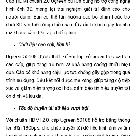
Cáp HDMI chuẩn 2.0 Ugreen 50108 cũng hỗ trợ công nghệ
hình ảnh 3D, mang lại trải nghiệm giải trí đỉnh cao cho
người dùng. Bạn có thể tận hưởng các bộ phim hoặc trò
chơi 3D với hiệu ứng chiều sâu đầy ấn tượng ngay tại nhà
mà không cần đến rạp chiếu phim.
Chất liệu cao cấp, bền bỉ
Ugreen 50108 được thiết kế với lớp vỏ ngoài bọc carbon
cao cấp, giúp tăng độ bền và khả năng chống nhiễu hiệu
quả. Cáp có khả năng chịu lực tốt, chống gãy gập trong quá
trình sử dụng. Đầu kết nối được mạ vàng, giúp tăng độ tiếp
xúc và giảm hiện tượng oxi hóa, đảm bảo tín hiệu truyền tải
ổn định và lâu dài.
Tốc độ truyền tải dữ liệu vượt trội
Với chuẩn HDMI 2.0, cáp Ugreen 50108 hỗ trợ băng thông
lên đến 18Gbps, cho phép truyền tải dữ liệu hình ảnh và âm
thanh nhanh chóng mà không bị suy giảm chất lượng. Điều