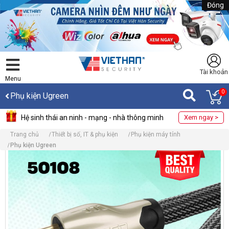
Đóng
Tài khoản
Menu
0
Phụ kiện Ugreen
Hệ sinh thái an ninh - mạng - nhà thông minh
Xem ngay >
Trang chủ
Thiết bị số, IT & phụ kiện
Phụ kiện máy tính
Phụ kiện Ugreen