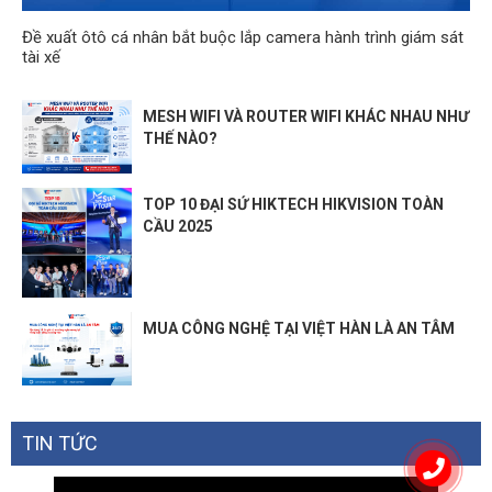
Đề xuất ôtô cá nhân bắt buộc lắp camera hành trình giám sát
tài xế
MESH WIFI VÀ ROUTER WIFI KHÁC NHAU NHƯ
THẾ NÀO?
TOP 10 ĐẠI SỨ HIKTECH HIKVISION TOÀN
CẦU 2025
MUA CÔNG NGHỆ TẠI VIỆT HÀN LÀ AN TÂM
TIN TỨC