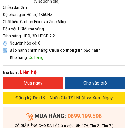
(Viết đánh giá)
Chiều dài
: 2m
Độ phân giải
: Hỗ trợ 4K60Hz
Chất liệu
: Carbon Fiber và Zinc Alloy
Đầu nối
: HDMI mạ vàng
Tính năng
: HDR, 3D, HDCP 2.2
Nguyên hộp có:
0
Bảo hành chính hãng:
Chưa có thông tin bảo hành
Kho hàng:
Có hàng
Liên hệ
Giá bán :
Mua ngay
Cho vào giỏ
Đăng ký Đại Lý - Nhận Gía Tốt Nhất >> Xem Ngay
MUA HÀNG:
0899.199.598
CÓ GIÁ RIÊNG CHO ĐẠI LÝ (Làm việc : 8H-17H, Thứ 2 - Thứ 7 )