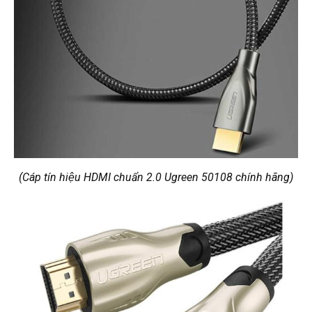
(Cáp tín hiệu HDMI chuẩn 2.0 Ugreen 50108 chính hãng)