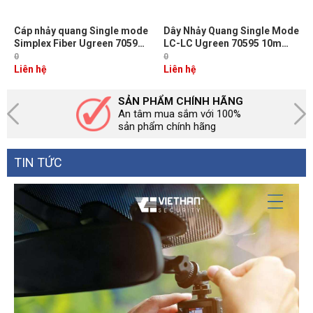
Cáp nhảy quang Single mode
Dây Nhảy Quang Single Mode
Simplex Fiber Ugreen 70596
LC-LC Ugreen 70595 10m
Dài 3M đầu LC-SC Màu Vàng
Chuẩn UPC, Bước Sóng
0
0
NW217
1310/1550nm
Liên hệ
Liên hệ
SẢN PHẨM CHÍNH HÃNG
An tâm mua sắm với 100%
sản phẩm chính hãng
TIN TỨC