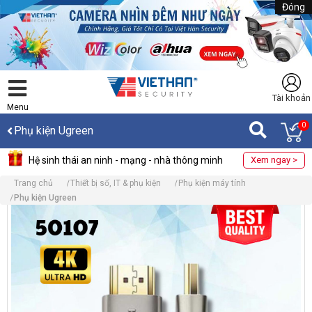
Đóng
Tài khoản
Menu
0
Phụ kiện Ugreen
Hệ sinh thái an ninh - mạng - nhà thông minh
Xem ngay >
Trang chủ
Thiết bị số, IT & phụ kiện
Phụ kiện máy tính
Phụ kiện Ugreen