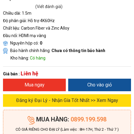
(Viết đánh giá)
Chiều dài
: 1.5m
Độ phân giải
: Hỗ trợ 4K60Hz
Chất liệu
: Carbon Fiber và Zinc Alloy
Đầu nối
: HDMI mạ vàng
Nguyên hộp có:
0
Bảo hành chính hãng:
Chưa có thông tin bảo hành
Kho hàng:
Có hàng
Liên hệ
Giá bán :
Mua ngay
Cho vào giỏ
Đăng ký Đại Lý - Nhận Gía Tốt Nhất >> Xem Ngay
MUA HÀNG:
0899.199.598
CÓ GIÁ RIÊNG CHO ĐẠI LÝ (Làm việc : 8H-17H, Thứ 2 - Thứ 7 )