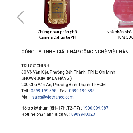
CÔNG TY TNHH GIẢI PHÁP CÔNG NGHỆ VIỆT HÀN
TRỤ SỞ CHÍNH
60 Võ Văn Kiệt, Phường Bến Thành, TP.Hồ Chí Minh
SHOWROOM (MUA HÀNG )
200 Chu Văn An, Phường Bình Thạnh TP.HCM
Tell
:
0899.199.598
-
Fax
:
0899.199.598
Mail
:
sales@viethanco.com
Hỗ trợ kỹ thuật (8H-17H, T2-T7)
:
1900.099.987
Hotline phản ánh dịch vụ
:
0909940023