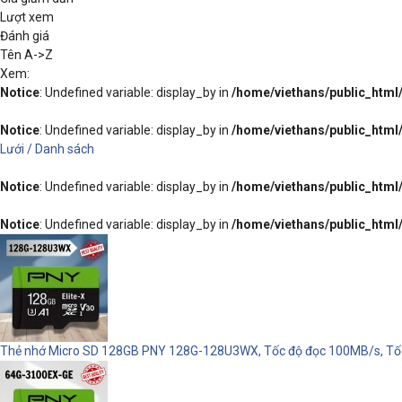
Lượt xem
Đánh giá
Tên A->Z
Xem:
Notice
: Undefined variable: display_by in
/home/viethans/public_htm
Notice
: Undefined variable: display_by in
/home/viethans/public_htm
Lưới /
Danh sách
Notice
: Undefined variable: display_by in
/home/viethans/public_htm
Notice
: Undefined variable: display_by in
/home/viethans/public_htm
Thẻ nhớ Micro SD 128GB PNY 128G-128U3WX, Tốc độ đọc 100MB/s, Tố