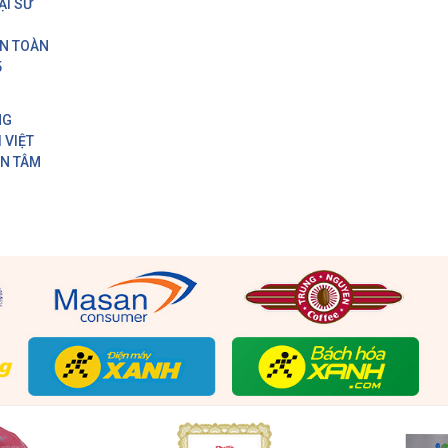
ẠI SỨ
ON TOÀN
5
NG
 VIỆT
AN TÂM