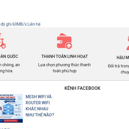
 độ ghi 60MB/s
Liên hệ
OÀN QUỐC
THANH TOÁN LINH HOẠT
HẬU M
h chóng, an
Lựa chọn phương thức thanh
Đổi trả tro
àng hóa
toán phù hợp
chuy
KÊNH FACEBOOK
MESH WIFI VÀ
ROUTER WIFI
KHÁC NHAU
NHƯ THẾ NÀO?