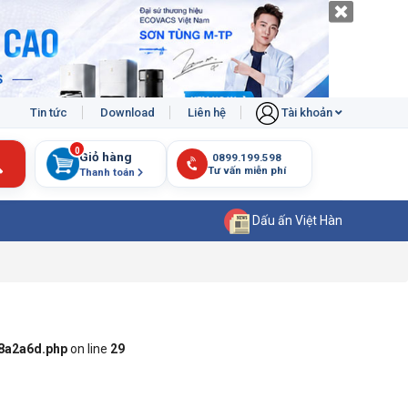
Tin tức
Download
Liên hệ
Tài khoản
0
Giỏ hàng
Thanh toán
Dấu ấn Việt Hàn
8a2a6d.php
on line
29