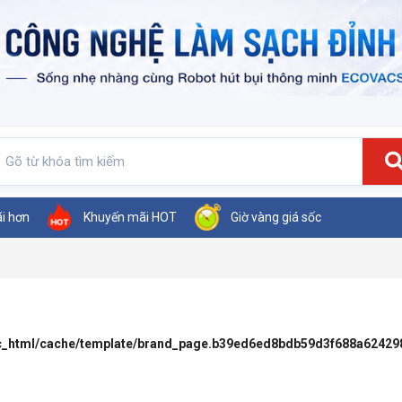
ãi hơn
Khuyến mãi HOT
Giờ vàng giá sốc
ic_html/cache/template/brand_page.b39ed6ed8bdb59d3f688a62429