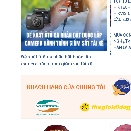
TOP 10 Đ
HIKTECH
HIKVISI
CẦU 202
MUA CÔ
NGHỆ TẠI
HÀN LÀ 
Đề xuất ôtô cá nhân bắt buộc lắp
camera hành trình giám sát tài xế