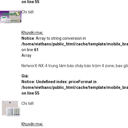
on line
55
Chi tiết
Khuyến mại:
Notice
: Array to string conversion in
/home/viethans/public_html/cache/template/mobile_
on line
61
Array
NetworX-NX-4 trung tâm báo cháy báo trộm 4 zone, bao gồ
Giá:
Notice
: Undefined index: priceFormat in
/home/viethans/public_html/cache/template/mobile_
on line
55
Chi tiết
Khuyến mại: