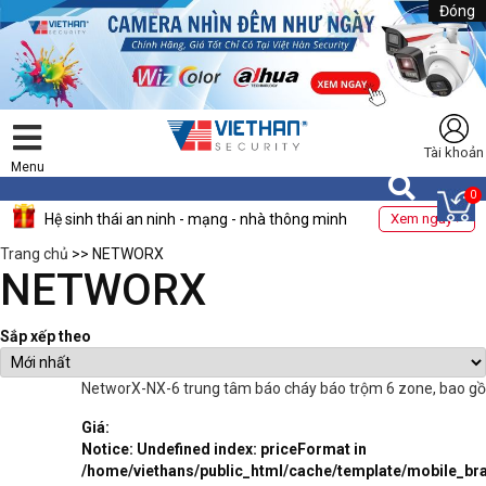
Đóng
Tài khoản
Menu
0
Hệ sinh thái an ninh - mạng - nhà thông minh
Xem ngay >
Trang chủ
>> NETWORX
NETWORX
Sắp xếp theo
NetworX-NX-6 trung tâm báo cháy báo trộm 6 zone, bao gồ
Giá:
Notice
: Undefined index: priceFormat in
/home/viethans/public_html/cache/template/mobile_