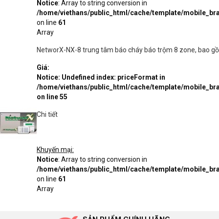
Notice
: Array to string conversion in
/home/viethans/public_html/cache/template/mobile_
on line
61
Array
NetworX-NX-8 trung tâm báo cháy báo trộm 8 zone, bao gồ
Giá:
Notice
: Undefined index: priceFormat in
/home/viethans/public_html/cache/template/mobile_
on line
55
Chi tiết
Khuyến mại:
Notice
: Array to string conversion in
/home/viethans/public_html/cache/template/mobile_
on line
61
Array