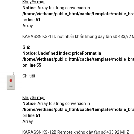
Khuyến mại:
Notice
: Array to string conversion in
/home/viethans/public_html/cache/template/mobile_
on line
61
Array
KARASSN KS-11D nút nhấn khẩn không dây tần số 433,92
Giá:
Notice
: Undefined index: priceFormat in
/home/viethans/public_html/cache/template/mobile_
on line
55
Chi tiết
Khuyến mại:
Notice
: Array to string conversion in
/home/viethans/public_html/cache/template/mobile_
on line
61
Array
KARASSN KS-12B Remote không dây tần số 433,92 MHZ