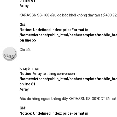
on line
61
Array
KARASSN SS-168 đầu dò báo khói không dây tần số 433,9
Giá:
Notice
: Undefined index: priceFormat in
/home/viethans/public_html/cache/template/mobile_
on line
55
Chi tiết
Khuyến mại:
Notice
: Array to string conversion in
/home/viethans/public_html/cache/template/mobile_
on line
61
Array
Đầu dò hồng ngoại không dây KARASSN KS-307DCT tần số
Giá:
Notice
: Undefined index: priceFormat in