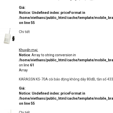
Giá:
Notice
: Undefined index: priceFormat in
/home/viethans/public_html/cache/template/mobile_
on line
55
Chi tiết
Khuyến mại:
Notice
: Array to string conversion in
/home/viethans/public_html/cache/template/mobile_
on line
61
Array
KARASSN KS-70A còi báo động không dây 80dB, tần số 43
Giá:
Notice
: Undefined index: priceFormat in
/home/viethans/public_html/cache/template/mobile_
on line
55
Chi tiết