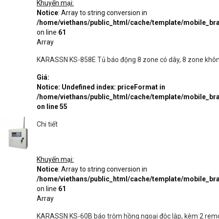
Khuyến mại:
Notice
: Array to string conversion in
/home/viethans/public_html/cache/template/mobile_
on line
61
Array
KARASSN KS-858E Tủ báo động 8 zone có dây, 8 zone không
Giá:
Notice
: Undefined index: priceFormat in
/home/viethans/public_html/cache/template/mobile_
on line
55
Chi tiết
Khuyến mại:
Notice
: Array to string conversion in
/home/viethans/public_html/cache/template/mobile_
on line
61
Array
KARASSN KS-60B báo trộm hồng ngoại độc lập, kèm 2 remo