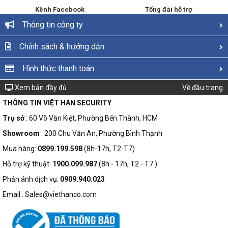
Kênh Facebook
Tổng đài hỗ trợ
Thông tin công ty
Chính sách & hướng dẫn
Hình thức thanh toán
Xem bản đầy đủ
Về đầu trang
THÔNG TIN VIỆT HÀN SECURITY
Trụ sở
: 60 Võ Văn Kiệt, Phường Bến Thành, HCM
Showroom
: 200 Chu Văn An, Phường Bình Thạnh
Mua hàng:
0899.199.598
(8h-17h, T2-T7)
Hỗ trợ kỹ thuật:
1900.099.987
(8h - 17h, T2 - T7 )
Phản ánh dịch vụ:
0909.940.023
Email : Sales@viethanco.com