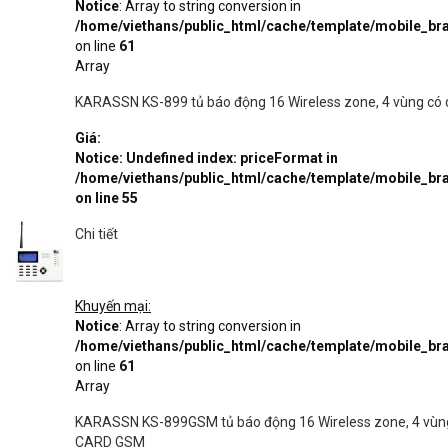
Notice
: Array to string conversion in
/home/viethans/public_html/cache/template/mobile_
on line
61
Array
KARASSN KS-899 tủ báo động 16 Wireless zone, 4 vùng có dây
Giá:
Notice
: Undefined index: priceFormat in
/home/viethans/public_html/cache/template/mobile_
on line
55
Chi tiết
Khuyến mại:
Notice
: Array to string conversion in
/home/viethans/public_html/cache/template/mobile_
on line
61
Array
KARASSN KS-899GSM tủ báo động 16 Wireless zone, 4 vùng có
CARD GSM