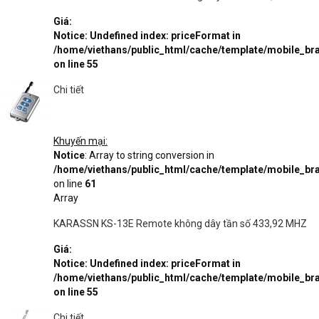
Giá:
Notice
: Undefined index: priceFormat in
/home/viethans/public_html/cache/template/mobile_
on line
55
Chi tiết
Khuyến mại:
Notice
: Array to string conversion in
/home/viethans/public_html/cache/template/mobile_
on line
61
Array
KARASSN KS-13E Remote không dây tần số 433,92 MHZ
Giá:
Notice
: Undefined index: priceFormat in
/home/viethans/public_html/cache/template/mobile_
on line
55
Chi tiết