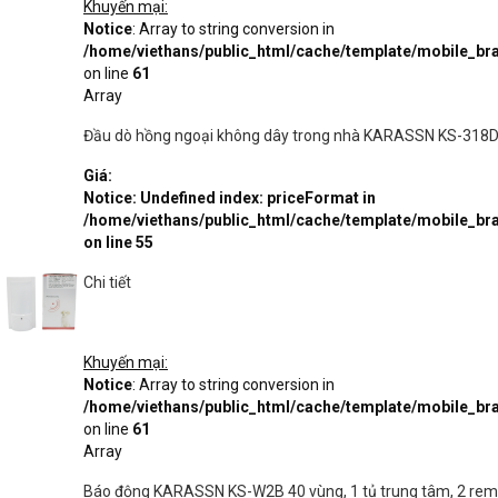
Khuyến mại:
Notice
: Array to string conversion in
/home/viethans/public_html/cache/template/mobile_
on line
61
Array
Đầu dò hồng ngoại không dây trong nhà KARASSN KS-318DC
Giá:
Notice
: Undefined index: priceFormat in
/home/viethans/public_html/cache/template/mobile_
on line
55
Chi tiết
Khuyến mại:
Notice
: Array to string conversion in
/home/viethans/public_html/cache/template/mobile_
on line
61
Array
Báo động KARASSN KS-W2B 40 vùng, 1 tủ trung tâm, 2 remote