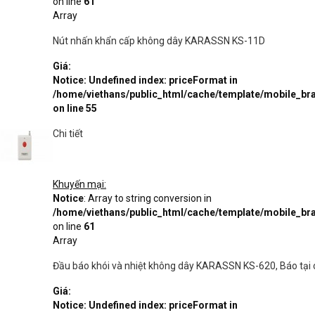
on line
61
Array
Nút nhấn khẩn cấp không dây KARASSN KS-11D
Giá:
Notice
: Undefined index: priceFormat in
/home/viethans/public_html/cache/template/mobile_
on line
55
Chi tiết
Khuyến mại:
Notice
: Array to string conversion in
/home/viethans/public_html/cache/template/mobile_
on line
61
Array
Đầu báo khói và nhiệt không dây KARASSN KS-620, Báo tại c
Giá:
Notice
: Undefined index: priceFormat in