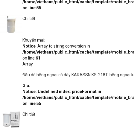
/home/viethans/public_html/cache/template/mobile_
on line
55
Chi tiết
Khuyến mại:
Notice
: Array to string conversion in
/home/viethans/public_html/cache/template/mobile_
on line
61
Array
Đầu dò hồng ngoại có dây KARASSN KS-218T, hồng ngoại ké
Giá:
Notice
: Undefined index: priceFormat in
/home/viethans/public_html/cache/template/mobile_
on line
55
Chi tiết