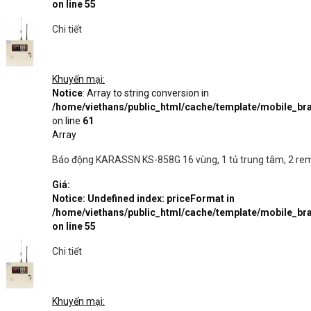
on line
55
Chi tiết
Khuyến mại:
Notice
: Array to string conversion in
/home/viethans/public_html/cache/template/mobile_
on line
61
Array
Báo động KARASSN KS-858G 16 vùng, 1 tủ trung tâm, 2 remo
Giá:
Notice
: Undefined index: priceFormat in
/home/viethans/public_html/cache/template/mobile_
on line
55
Chi tiết
Khuyến mại: