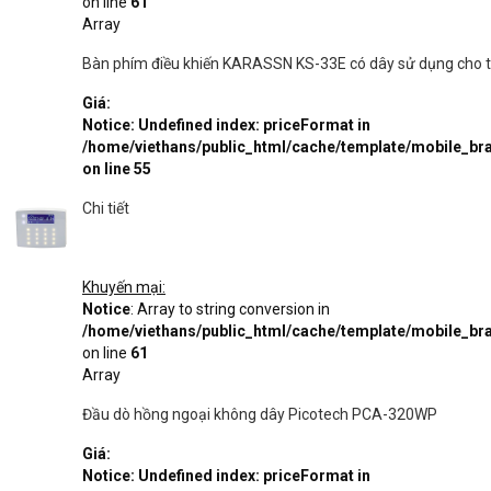
on line
61
Array
Bàn phím điều khiến KARASSN KS-33E có dây sử dụng cho 
Giá:
Notice
: Undefined index: priceFormat in
/home/viethans/public_html/cache/template/mobile_
on line
55
Chi tiết
Khuyến mại:
Notice
: Array to string conversion in
/home/viethans/public_html/cache/template/mobile_
on line
61
Array
Đầu dò hồng ngoại không dây Picotech PCA-320WP
Giá:
Notice
: Undefined index: priceFormat in