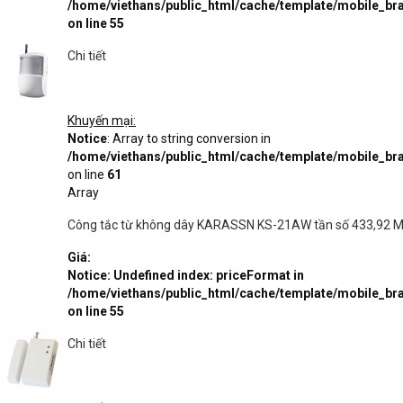
/home/viethans/public_html/cache/template/mobile_
on line
55
Chi tiết
Khuyến mại:
Notice
: Array to string conversion in
/home/viethans/public_html/cache/template/mobile_
on line
61
Array
Công tắc từ không dây KARASSN KS-21AW tần số 433,92 MHZ
Giá:
Notice
: Undefined index: priceFormat in
/home/viethans/public_html/cache/template/mobile_
on line
55
Chi tiết