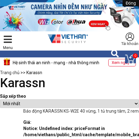
Đóng
Tài khoản
Menu
0
Hệ sinh thái an ninh - mạng - nhà thông minh
Xem ngay >
Trang chủ
>> Karassn
Karassn
Sắp xếp theo
Báo động KARASSN KS-W2E 40 vùng, 1 tủ trung tâm, 2 remote
Giá:
Notice
: Undefined index: priceFormat in
/home/viethans/public_html/cache/template/mobile_