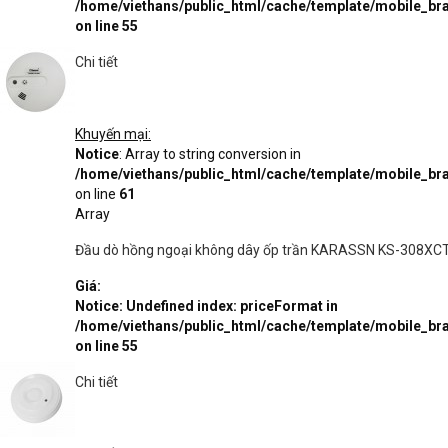
/home/viethans/public_html/cache/template/mobile_
on line
55
Chi tiết
Khuyến mại:
Notice
: Array to string conversion in
/home/viethans/public_html/cache/template/mobile_
on line
61
Array
Đầu dò hồng ngoại không dây ốp trần KARASSN KS-308XCT,
Giá:
Notice
: Undefined index: priceFormat in
/home/viethans/public_html/cache/template/mobile_
on line
55
Chi tiết