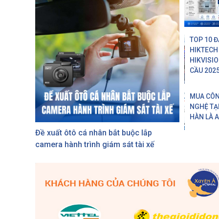
TOP 10 Đ
HIKTECH
HIKVISI
CẦU 202
MUA CÔ
NGHỆ TẠI
HÀN LÀ 
Đề xuất ôtô cá nhân bắt buộc lắp
camera hành trình giám sát tài xế