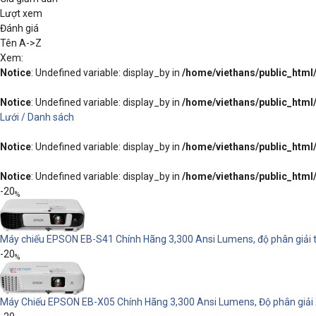
Lượt xem
Đánh giá
Tên A->Z
Xem:
Notice
: Undefined variable: display_by in
/home/viethans/public_htm
Notice
: Undefined variable: display_by in
/home/viethans/public_htm
Lưới /
Danh sách
Notice
: Undefined variable: display_by in
/home/viethans/public_htm
Notice
: Undefined variable: display_by in
/home/viethans/public_htm
-20
%
Máy chiếu EPSON EB-S41 Chính Hãng 3,300 Ansi Lumens, độ phân giải 
-20
%
Máy Chiếu EPSON EB-X05 Chính Hãng 3,300 Ansi Lumens, Độ phân giải 