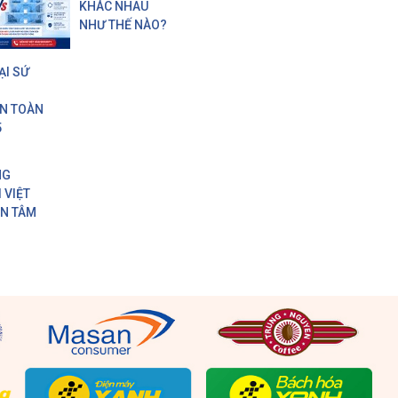
KHÁC NHAU
NHƯ THẾ NÀO?
ẠI SỨ
ON TOÀN
5
NG
 VIỆT
AN TÂM