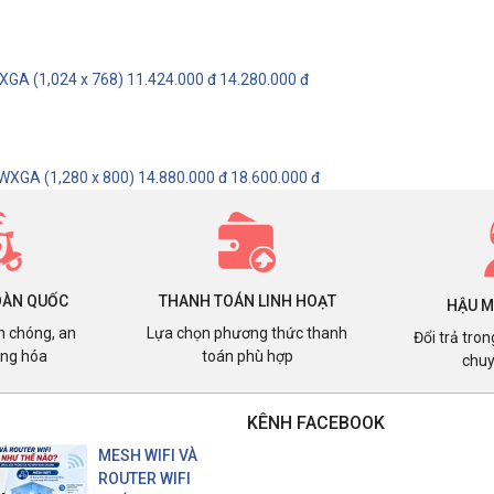
XGA (1,024 x 768)
11.424.000 đ
14.280.000 đ
WXGA (1,280 x 800)
14.880.000 đ
18.600.000 đ
OÀN QUỐC
THANH TOÁN LINH HOẠT
HẬU M
h chóng, an
Lựa chọn phương thức thanh
Đổi trả tro
àng hóa
toán phù hợp
chuy
KÊNH FACEBOOK
MESH WIFI VÀ
ROUTER WIFI