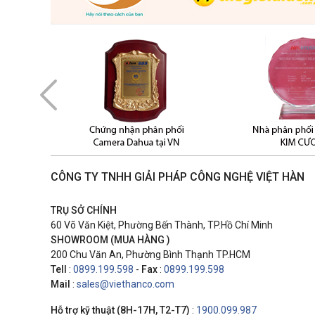
CÔNG TY TNHH GIẢI PHÁP CÔNG NGHỆ VIỆT HÀN
TRỤ SỞ CHÍNH
60 Võ Văn Kiệt, Phường Bến Thành, TP.Hồ Chí Minh
SHOWROOM (MUA HÀNG )
200 Chu Văn An, Phường Bình Thạnh TP.HCM
Tell
:
0899.199.598
-
Fax
:
0899.199.598
Mail
:
sales@viethanco.com
Hỗ trợ kỹ thuật (8H-17H, T2-T7)
:
1900.099.987