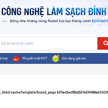
ãi hơn
Khuyến mãi HOT
Giờ vàng giá sốc
ic_html/cache/template/brand_page.b39ed6ed8bdb59d3f688a62429