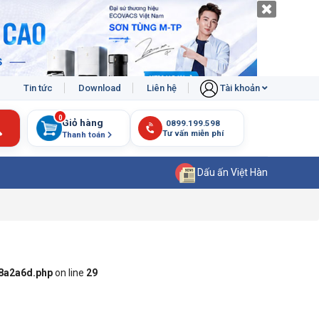
Tin tức
Download
Liên hệ
Tài khoản
0
Giỏ hàng
Thanh toán
Dấu ấn Việt Hàn
8a2a6d.php
on line
29