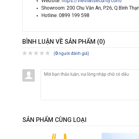
Website:
https://viethansecurity.com/
Showroom: 200 Chu Văn An, P.26, Q.Bình Th
Hotline: 0899 199 598
BÌNH LUẬN VỀ SẢN PHẨM
(0)
(
0
người đánh giá)
SẢN PHẨM CÙNG LOẠI