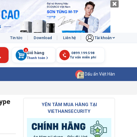
Tin tức
Download
Liên hệ
Tài khoản
0
Giỏ hàng
Thanh toán
Dấu ấn Việt Hàn
Type
YÊN TÂM MUA HÀNG TẠI
VIETHANSECURITY