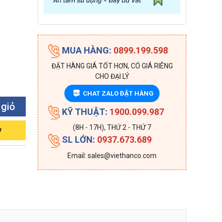
MUA HÀNG:
0899.199.598
ĐẶT HÀNG GIÁ TỐT HƠN, CÓ GIÁ RIÊNG
CHO ĐẠI LÝ
CHAT ZALO ĐẶT HÀNG
ZALO
 giỏ
KỸ THUẬT:
1900.099.987
(8H - 17H), THỨ 2 - THỨ 7
y
SL LỚN:
0937.673.689
Email: sales@viethanco.com