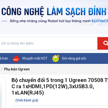
ãi hơn
Khuyến mãi HOT
Giờ vàng giá sốc
Phụ kiện Ugreen
Bộ chuyển đổi 5 trong 1 Ugreen 70508 
C ra 1xHDMI,1PD(12W),3xUSB3.0,
1xLAN(RJ45)
(Viết đánh giá)