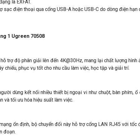
 dạng là EXFAT.
trợ sạc điện thoại qua cổng USB-A hoặc USB-C do dòng điện hạn 
trong 1 Ugreen 70508
 hỗ trợ độ phân giải lên đến 4K@30Hz, mang lại chất lượng hình ả
 chiếu, phục vụ tốt cho nhu cầu làm việc, học tập và giải trí.
ười dùng kết nối nhiều thiết bị ngoại vi như chuột, bàn phím, ổ
n và tối ưu hóa hiệu suất làm việc.
i mạng ổn định, bộ chuyển đổi này hỗ trợ cổng LAN RJ45 với tốc
n đoạn.