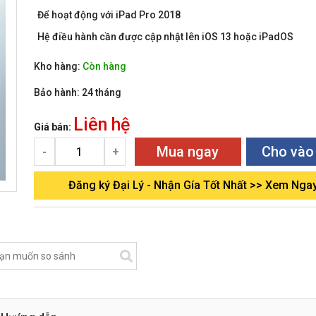
Để hoạt động với iPad Pro 2018
Hệ điều hành cần được cập nhật lên iOS 13 hoặc iPadOS
Kho hàng:
Còn hàng
Bảo hành:
24 tháng
Liên hệ
Giá bán:
Mua ngay
Cho vào
-
+
Đăng ký Đại Lý - Nhận Gía Tốt Nhất >> Xem Nga